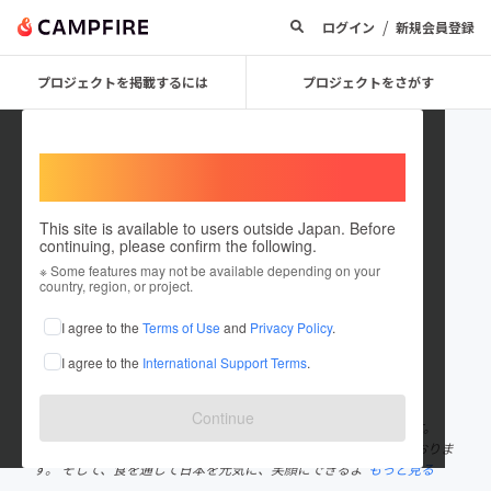
/
ログイン
新規会員登録
プロジェクトを掲載するには
プロジェクトをさがす
Welcome,
International users
This site is available to users outside Japan. Before
continuing, please confirm the following.
KUMANO_KAMABOCO
※ Some features may not be available depending on your
country, region, or project.
プロジェクトオーナー
I agree to the
Terms of Use
and
Privacy Policy
.
これまでに2件のプロジェクトを投稿しています
I agree to the
International Support Terms
.
在住国：日本
現在地：香川県
出身国：日本
出身地：香川県
Continue
私たち熊野かまぼこ店は香川で創業60年、3代続くかまぼこ店です。
日々かまぼこを通して日本の食文化を未来につなげる活動をしておりま
す。 そして、食を通して日本を元気に、笑顔にできるよ
もっと見る