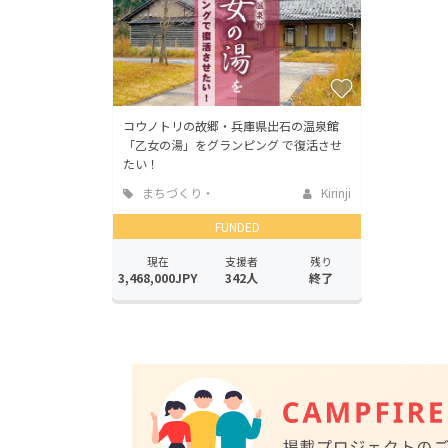
コウノトリの故郷・兵庫県出石の温泉館
「乙女の湯」をグランピング で復活させ
たい！
まちづくり・
Kirinji
地域活性化
FUNDED
現在
支援者
残り
3,468,000JPY
342人
終了