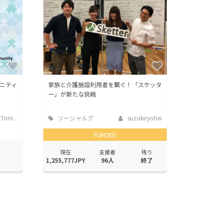
ニティ
家族と介護施設利用者を繋ぐ！「スケッタ
ー」が新たな挑戦
 Tom...
ソーシャルグ
suzukiryohei
ッド
FUNDED
現在
支援者
残り
1,255,777JPY
96人
終了