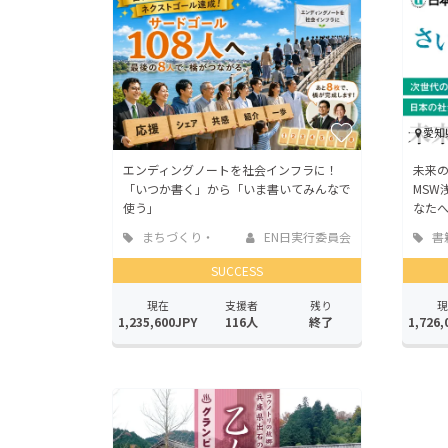
愛知
エンディングノートを社会インフラに！
未来
「いつか書く」から「いま書いてみんなで
MSW
使う」
なた
まちづくり・
EN日実行委員会
書
地域活性化
版
SUCCESS
現在
支援者
残り
現
1,235,600JPY
116人
終了
1,726,