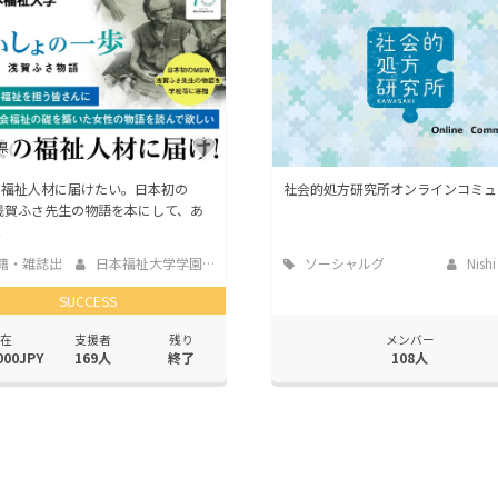
CAMPFIRE for Social Good
CAMPFIRE Creation
CAMPFIREふるさと納税
machi-ya
コミュニティ
県
の福祉人材に届けたい。日本初の
社会的処方研究所オンラインコミュ
浅賀ふさ先生の物語を本にして、あ
へ
籍・雑誌出
日本福祉大学学園広報室
ソーシャルグ
Nishi
ッド
SUCCESS
在
支援者
残り
メンバー
000JPY
169人
終了
108人