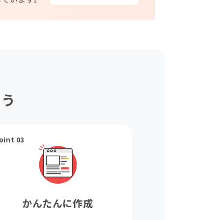
ょう
oint 03
かんたんに作成