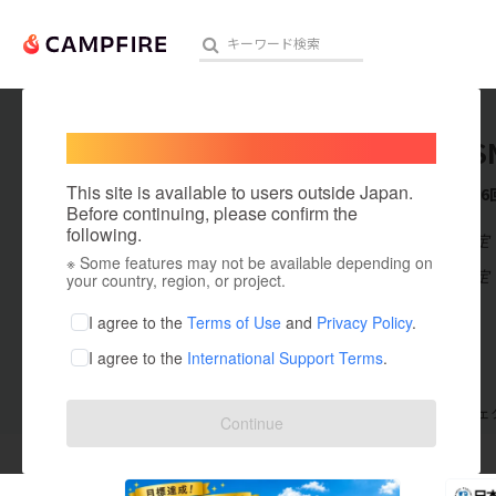
Welcome,
International users
KUBOTS
人気のプロジェクト
注目のリ
This site is available to users outside Japan.
これまでに6
Before continuing, please confirm the
following.
在住国：未設定
※ Some features may not be available depending on
アート・写真
出身国：未設定
your country, region, or project.
テクノロジー・ガジェット
I agree to the
Terms of Use
and
Privacy Policy
.
I agree to the
International Support Terms
.
映像・映画
ビジネス・起業
支援した
プロジェクト
6
投稿した
プロジェ
Continue
まちづくり・地域活性化