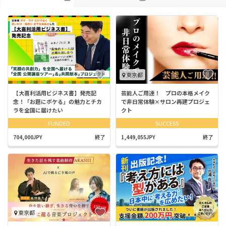
東京都
【大喜利活用ビジネス書】発売記
芸能人ご用達！ プロの本格メイク
念！「お題にボケる」の魅力とチカ
で非日常体験×サロン再建プロジェ
ラを全国に届けたい
クト
FUNDED
SUCCESS
704,000JPY
終了
1,449,055JPY
終了
東京都