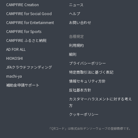
CAMPFIRE Creation
ニュース
CAMPFIRE for Social Good
ヘルプ
CAMPFIRE for Entertainment
お問い合わせ
CAMPFIRE for Sports
各種規定
CAMPFIRE ふるさと納税
利用規約
AD FOR ALL
細則
HIOKOSHI
プライバシーポリシー
JFAクラウドファンディング
特定商取引法に基づく表記
machi-ya
情報セキュリティ方針
補助金申請サポート
反社基本方針
カスタマーハラスメントに対する考え
方
クッキーポリシー
「QRコード」は株式会社デンソーウェーブの登録商標です。