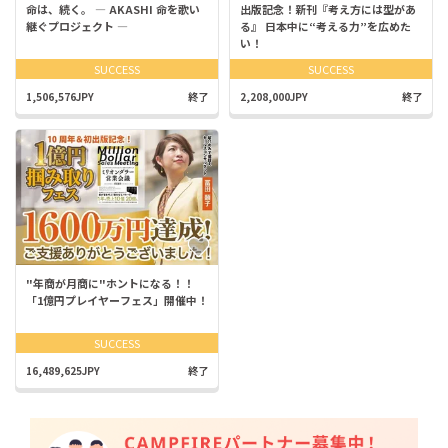
命は、続く。 ― AKASHI 命を歌い
出版記念！新刊『考え方には型があ
継ぐプロジェクト ―
る』 日本中に“考える力”を広めた
い！
SUCCESS
SUCCESS
1,506,576JPY
終了
2,208,000JPY
終了
"年商が月商に"ホントになる！！
「1億円プレイヤーフェス」開催中！
SUCCESS
16,489,625JPY
終了