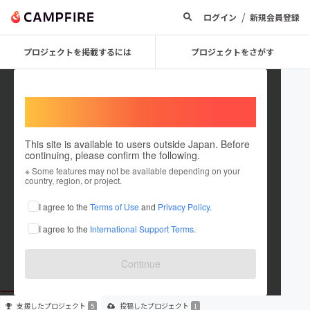
/
ログイン
新規会員登録
プロジェクトを掲載するには
プロジェクトをさがす
Welcome,
International users
This site is available to users outside Japan. Before
continuing, please confirm the following.
KOSUKE OMUNE
※ Some features may not be available depending on your
country, region, or project.
プロジェクトオーナー
I agree to the
Terms of Use
and
Privacy Policy
.
これまでに5回支援して1件のプロジェクトを投稿しています
I agree to the
International Support Terms
.
在住国：日本
現在地：未設定
出身国：日本
出身地：未設定
Continue
支援した
プロジェクト
投稿した
プロジェクト
5
1