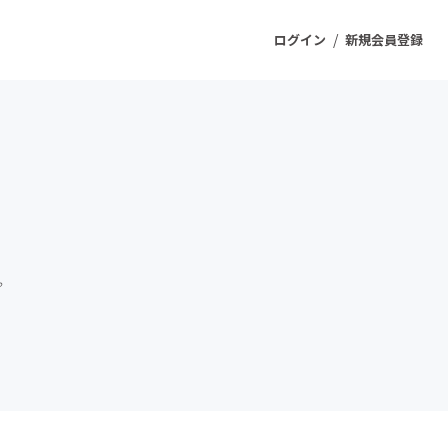
/
ログイン
新規会員登録
ジェクト
もうすぐ公開されます
プロダクト
。
ファッション
スポーツ
ケア
ソーシャルグッド