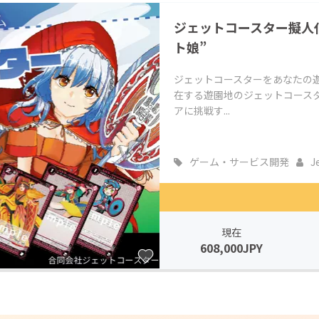
CAMPFIRE for Social Good
CAMPFIRE Creation
ジェットコースター擬人
CAMPFIREふるさと納税
machi-ya
コミュニティ
ト娘”
ジェットコースターをあなたの
在する遊園地のジェットコース
アに挑戦す...
ゲーム・サービス開発
Je
現在
608,000JPY