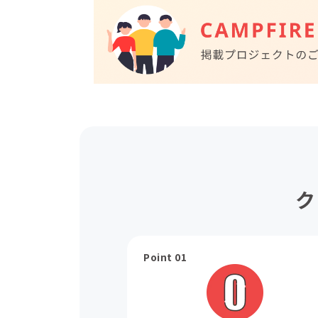
ク
Point 01