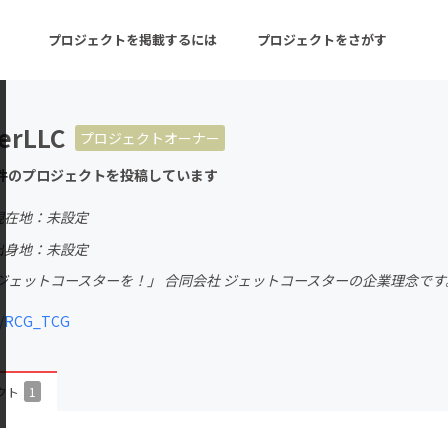
プロジェクトを掲載するには
プロジェクトをさがす
erLLC
プロジェクトオーナー
ターン
注目の新着プロジェクト
募集終了が近いプロ
件のプロジェクトを投稿しています
現在地：未設定
音楽
舞台・パフォーマンス
出身地：未設定
ジェットコースターを！」 合同会社 ジェットコースターの企業理念です
ゲーム・サービス開発
フード・飲食店
m/RCG_TCG
書籍・雑誌出版
アニメ・漫画
チャレンジ
ビューティー・ヘルス
クト
1