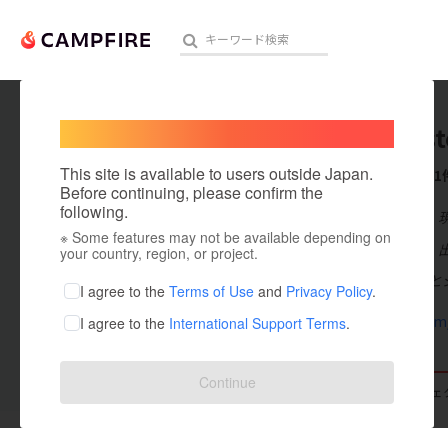
Welcome,
International users
Jetcoast
人気のプロジェクト
注目のリ
This site is available to users outside Japan.
これまでに1
Before continuing, please confirm the
following.
在住国：日本
※ Some features may not be available depending on
アート・写真
出身国：日本
your country, region, or project.
「日常にもっと
テクノロジー・ガジェット
I agree to the
Terms of Use
and
Privacy Policy
.
twitter.co
I agree to the
International Support Terms
.
映像・映画
ビジネス・起業
Continue
支援した
プロジェクト
0
投稿した
プロジェ
まちづくり・地域活性化