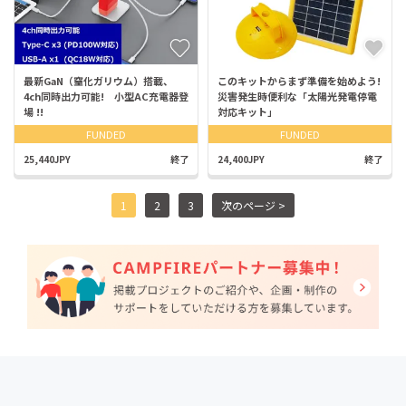
最新GaN（窒化ガリウム）搭載、
このキットからまず準備を始めよう!
4ch同時出力可能! 小型AC充電器登
災害発生時便利な「太陽光発電停電
場 !!
対応キット」
FUNDED
FUNDED
25,440JPY
終了
24,400JPY
終了
1
2
3
次のページ >