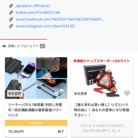
japanpro.official.ec/
twitter.com/Pro48851344
www.facebook.com/%E6%97%A5%E5%95%86Pr...
www.instagram.com/shinichi3145/
投稿した
プロジェクト
27
奈良県
奈良県
ソーラーパネル7枚搭載,手回し充電
【備え有れば患い無し】いざという
可 ! 防災機能満載の最新最強パワー
時の為に！ あなたの愛車にぜひ常備
バンク
下さい！！
FUNDED
プロジェクトはSUCCESSせずに
2023-05-18に終了しました
79,200JPY
終了