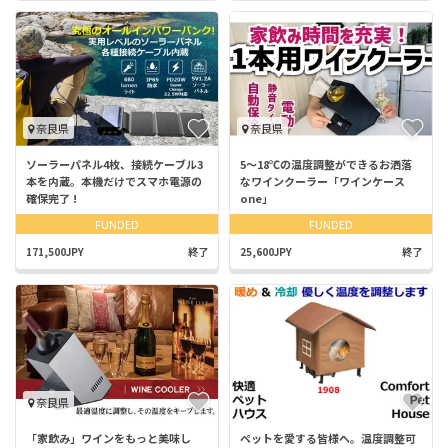
奈良県
奈良県
ソーラーパネル4枚、接続ケーブル3
5～18℃の温度調整ができるお洒落
本を内蔵。本機だけでスマホ電源の
なワインクーラー「ワインケース
確保完了 !
one」
FUNDED
FUNDED
171,500JPY
終了
25,600JPY
終了
奈良県
「家飲み」ワインをもっと美味し
ペットを愛する皆様へ。温度調整可