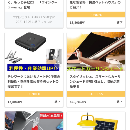
く、もっと手軽に! 「ワインクー
能な低価格「快適ペットハウス」の
ラーone」登場
ご紹介 !
FUNDED
プロジェクトはSUCCESSせずに
2021-12-23に終了しました
15,800JPY
終了
テレワークにおけるノートPC作業の
スタイリッシュ、スマートなカーサ
利便性・効率を高める特別セットの
ンシェード登場! 引出し、収納が超
提案です !!
簡単 !!
FUNDED
SUCCESS
12,800JPY
終了
401,780JPY
終了