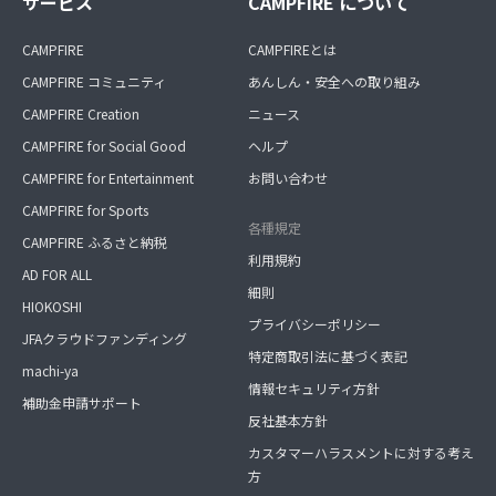
サービス
CAMPFIRE について
CAMPFIRE
CAMPFIREとは
CAMPFIRE コミュニティ
あんしん・安全への取り組み
CAMPFIRE Creation
ニュース
CAMPFIRE for Social Good
ヘルプ
CAMPFIRE for Entertainment
お問い合わせ
CAMPFIRE for Sports
各種規定
CAMPFIRE ふるさと納税
利用規約
AD FOR ALL
細則
HIOKOSHI
プライバシーポリシー
JFAクラウドファンディング
特定商取引法に基づく表記
machi-ya
情報セキュリティ方針
補助金申請サポート
反社基本方針
カスタマーハラスメントに対する考え
方