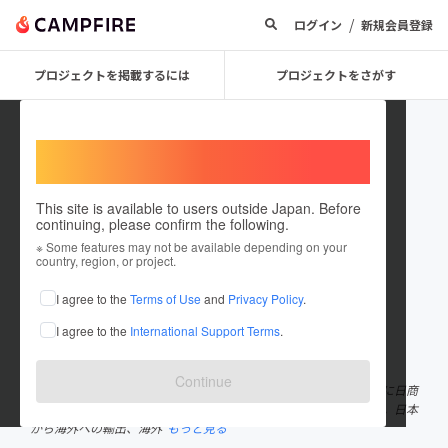
/
ログイン
新規会員登録
プロジェクトを掲載するには
プロジェクトをさがす
Welcome,
International users
This site is available to users outside Japan. Before
continuing, please confirm the following.
JAPAN PRO STYLE
※ Some features may not be available depending on your
country, region, or project.
プロジェクトオーナー
I agree to the
Terms of Use
and
Privacy Policy
.
これまでに1回支援して27件のプロジェクトを投稿しています
I agree to the
International Support Terms
.
在住国：日本
現在地：奈良県
出身国：日本
出身地：島根県
Continue
2007年6月に27年間勤務したPanasonicを早期退職。2008年10月に日商
Pro映像株式会社を設立。2018年10月に無事10周年を迎えました。日本
から海外への輸出、海外
もっと見る