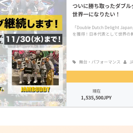
ついに勝ち取ったダブル
CAMPFIRE for Social Good
CAMPFIRE Creation
世界一になりたい！
CAMPFIREふるさと納税
machi-ya
コミュニティ
「Double Dutch Delig
を獲得！日本代表として世界の舞
舞台・パフォーマンス
J
現在
1,535,500JPY