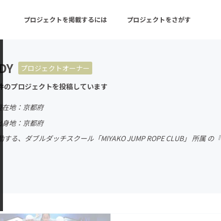
プロジェクトを掲載するには
プロジェクトをさがす
DY
プロジェクトオーナー
ターン
注目の新着プロジェクト
募集終了が近いプロ
件のプロジェクトを投稿しています
現在地：京都府
音楽
舞台・パフォーマンス
出身地：京都府
る、ダブルダッチスクール「MIYAKO JUMP ROPE CLUB」 所属 
ゲーム・サービス開発
フード・飲食店
書籍・雑誌出版
アニメ・漫画
チャレンジ
ビューティー・ヘルス