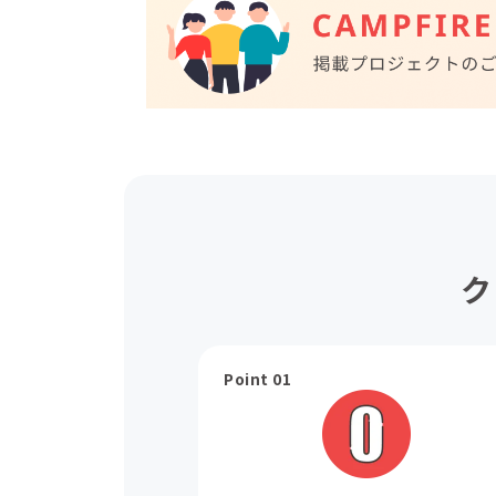
ク
Point 01