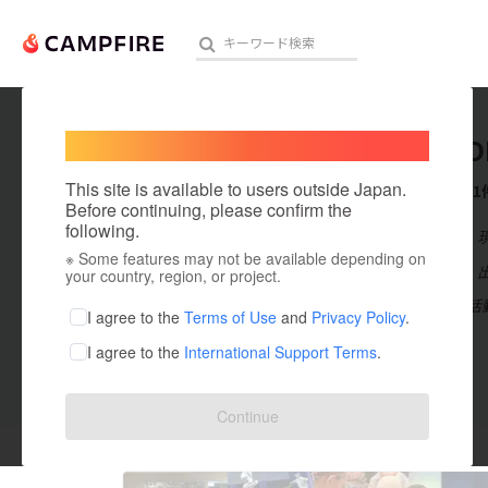
Welcome,
International users
JAMBUD
人気のプロジェクト
注目のリ
This site is available to users outside Japan.
これまでに1
Before continuing, please confirm the
following.
在住国：日本
※ Some features may not be available depending on
アート・写真
出身国：日本
your country, region, or project.
関西を拠点に活動す
テクノロジー・ガジェット
I agree to the
Terms of Use
and
Privacy Policy
.
I agree to the
International Support Terms
.
映像・映画
ビジネス・起業
投稿した
プロジェクト
1
Continue
まちづくり・地域活性化