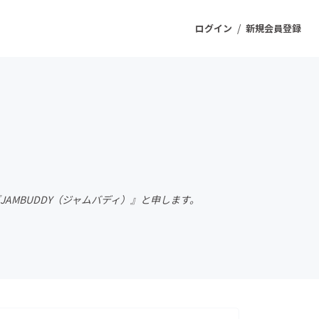
/
ログイン
新規会員登録
ジェクト
もうすぐ公開されます
プロダクト
の『JAMBUDDY（ジャムバディ）』と申します。
ファッション
スポーツ
ケア
ソーシャルグッド