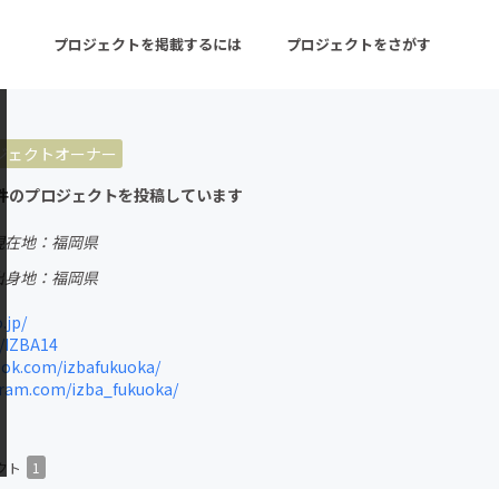
プロジェクトを掲載するには
プロジェクトをさがす
ジェクトオーナー
ターン
注目の新着プロジェクト
募集終了が近いプロ
件のプロジェクトを投稿しています
現在地：福岡県
音楽
舞台・パフォーマンス
出身地：福岡県
ゲーム・サービス開発
フード・飲食店
.jp/
/IZBA14
書籍・雑誌出版
アニメ・漫画
ok.com/izbafukuoka/
ram.com/izba_fukuoka/
チャレンジ
ビューティー・ヘルス
クト
1