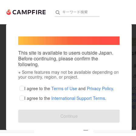
Welcome,
International users
IZBA
プロ
人気のプロジェクト
注目のリ
This site is available to users outside Japan.
これまでに1
Before continuing, please confirm the
following.
在住国：日本
※ Some features may not be available depending on
アート・写真
出身国：日本
your country, region, or project.
テクノロジー・ガジェット
izba-land.co
I agree to the
Terms of Use
and
Privacy Policy
.
twitter.com
I agree to the
International Support Terms
.
映像・映画
www.facebo
www.instag
ビジネス・起業
Continue
まちづくり・地域活性化
支援した
プロジェクト
0
投稿した
プロジェ