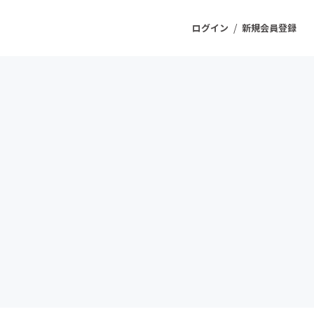
/
ログイン
新規会員登録
ジェクト
もうすぐ公開されます
プロダクト
ファッション
スポーツ
ケア
ソーシャルグッド