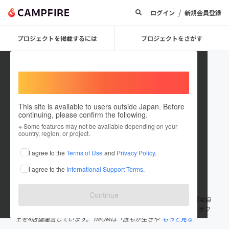
/
ログイン
新規会員登録
プロジェクトを掲載するには
プロジェクトをさがす
Welcome,
International users
This site is available to users outside Japan. Before
continuing, please confirm the following.
IMOM COFFEE
※ Some features may not be available depending on your
country, region, or project.
プロジェクトオーナー
I agree to the
Terms of Use
and
Privacy Policy
.
これまでに1件のプロジェクトを投稿しています
I agree to the
International Support Terms
.
在住国：日本
現在地：未設定
出身国：日本
出身地：愛知県
Continue
愛知県長久手市にロースタリーカフェを構え、名古屋市内で高品質な自
家焙煎スペシャルティコーヒーと共にスイーツ、フードを提供するカフ
ェを4店舗運営しています。 IMOMは「誰もが生きや
もっと見る