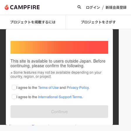
/
ログイン
新規会員登録
プロジェクトを掲載するには
プロジェクトをさがす
Welcome,
International users
This site is available to users outside Japan. Before
continuing, please confirm the following.
Houkouen2021
※ Some features may not be available depending on your
country, region, or project.
プロジェクトオーナー
I agree to the
Terms of Use
and
Privacy Policy
.
これまでに1回支援して1件のプロジェクトを投稿しています
I agree to the
International Support Terms
.
在住国：日本
現在地：福岡県
出身国：日本
出身地：福岡県
Continue
www.ochanohoukouen.com/
www.instagram.com/houkouen.2021/