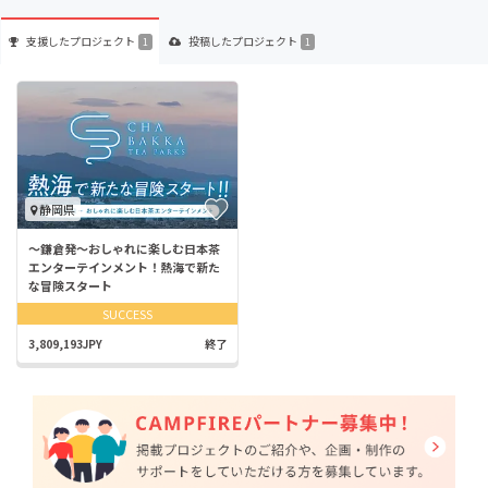
支援した
プロジェクト
投稿した
プロジェクト
1
1
静岡県
～鎌倉発～おしゃれに楽しむ日本茶
エンターテインメント！熱海で新た
な冒険スタート
SUCCESS
3,809,193JPY
終了