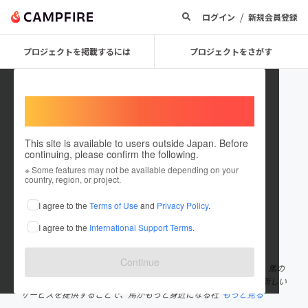
/
ログイン
新規会員登録
プロジェクトを掲載するには
プロジェクトをさがす
Welcome,
International users
This site is available to users outside Japan. Before
continuing, please confirm the following.
Horse Value
※ Some features may not be available depending on your
country, region, or project.
プロジェクトオーナー
I agree to the
Terms of Use
and
Privacy Policy
.
これまでに1回支援して1件のプロジェクトを投稿しています
I agree to the
International Support Terms
.
在住国：日本
現在地：福島県
出身国：日本
出身地：未設定
Continue
「馬の社会価値を高める」というミッションのもと設立しました。馬の
まち・南相馬市で活動しています🐴 馬の魅力を最大限に引き出し新しい
サービスを提供することで、馬がもっと身近になる社
もっと見る