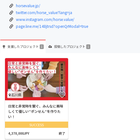
horsevalue.jp/
twitter.com/horse_value?lang=ja
www.instagram.com/horse.value/
page.line.me/148jtrsd?openQrModal=true
支援した
プロジェクト
投稿した
プロジェクト
1
1
石川県
日常と非常時を繋ぐ、みんなに美味
しくて優しい”ポンせん”を作りた
い！
SUCCESS
4,370,000JPY
終了