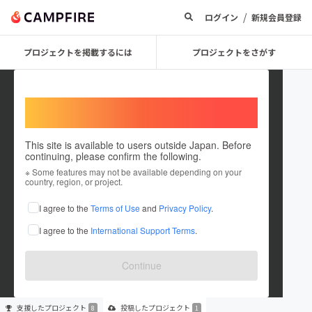
/
ログイン
新規会員登録
プロジェクトを掲載するには
プロジェクトをさがす
Welcome,
International users
This site is available to users outside Japan. Before
continuing, please confirm the following.
HirotoYagita
※ Some features may not be available depending on your
country, region, or project.
プロジェクトオーナー
I agree to the
Terms of Use
and
Privacy Policy
.
これまでに8回支援して1件のプロジェクトを投稿しています
I agree to the
International Support Terms
.
在住国：日本
現在地：宮崎県
出身国：日本
出身地：宮崎県
Continue
支援した
プロジェクト
投稿した
プロジェクト
8
1