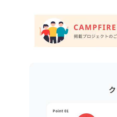
ク
Point 01