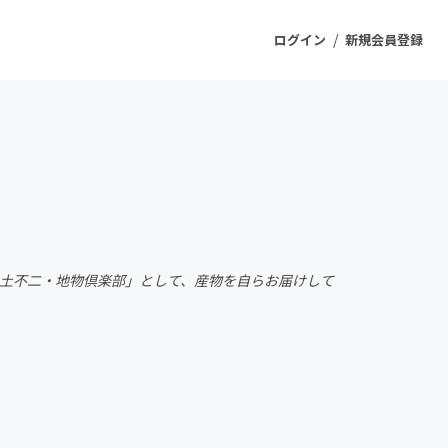
/
ログイン
新規会員登録
ジェクト
もうすぐ公開されます
プロダクト
身土不二・地物倶楽部」として、産物を自らお届けして
ファッション
スポーツ
ケア
ソーシャルグッド