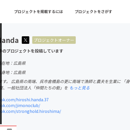
プロジェクトを掲載するには
プロジェクトをさがす
Handa
プロジェクトオーナー
ターン
注目の新着プロジェクト
募集終了が近いプロ
件のプロジェクトを投稿しています
現在地：広島県
音楽
舞台・パフォーマンス
出身地：広島県
ます。 広島県の南端、呉市倉橋島の更に南端で漁師と農夫を生業に 「
ゲーム・サービス開発
フード・飲食店
の度、一般社団法人「仲間たちの砦」を
もっと見る
書籍・雑誌出版
アニメ・漫画
ok.com/hiroshi.handa.37
ok.com/jimonoclub/
チャレンジ
ビューティー・ヘルス
ok.com/stronghold.hiroshima/