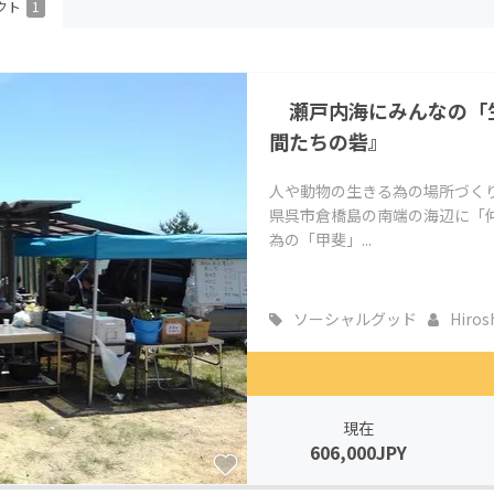
クト
1
CAMPFIRE for Social Good
CAMPFIRE Creation
CAMPFIREふるさと納税
machi-ya
コミュニティ
瀬戸内海にみんなの「
間たちの砦』
人や動物の生きる為の場所づく
県呉市倉橋島の南端の海辺に「
為の「甲斐」...
ソーシャルグッド
Hirosh
現在
606,000JPY