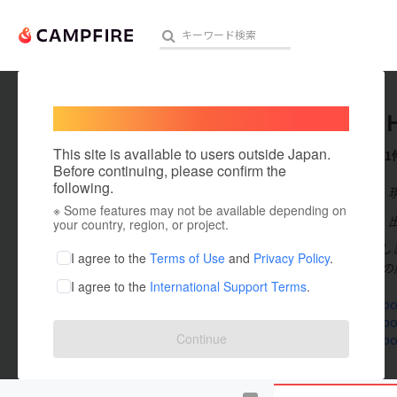
Welcome,
International users
Hiroshi 
人気のプロジェクト
注目のリ
This site is available to users outside Japan.
これまでに1
Before continuing, please confirm the
following.
在住国：日本
※ Some features may not be available depending on
アート・写真
出身国：日本
your country, region, or project.
半田浩士と申し
テクノロジー・ガジェット
I agree to the
Terms of Use
and
Privacy Policy
.
おります。 こ
I agree to the
International Support Terms
.
映像・映画
www.facebo
www.facebo
ビジネス・起業
Continue
www.facebo
まちづくり・地域活性化