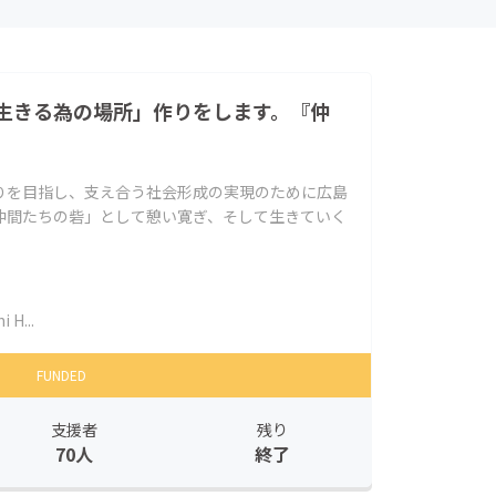
生きる為の場所」作りをします。『仲
りを目指し、支え合う社会形成の実現のために広島
仲間たちの砦」として憩い寛ぎ、そして生きていく
i H...
FUNDED
支援者
残り
70人
終了