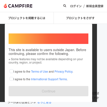
/
ログイン
新規会員登録
プロジェクトを掲載するには
プロジェクトをさがす
Welcome,
International users
This site is available to users outside Japan. Before
continuing, please confirm the following.
林 周平
※ Some features may not be available depending on your
country, region, or project.
プロジェクトオーナー
I agree to the
Terms of Use
and
Privacy Policy
.
これまでに1回支援して1件のプロジェクトを投稿しています
I agree to the
International Support Terms
.
在住国：日本
現在地：未設定
出身国：日本
出身地：兵庫県
Continue
林 周平 (Shuhei Hayashi) フィールドエックスグループ 代表 一般社団法
人企業共創支援機構 理事 1988年神戸生まれ。23歳で独立し、ベストセ
ラー作家の会員ビジネ
もっと見る