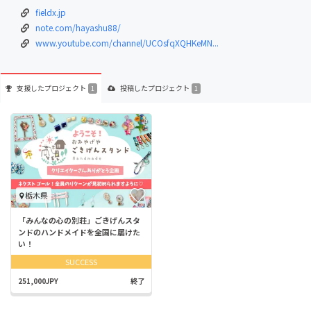
fieldx.jp
note.com/hayashu88/
www.youtube.com/channel/UCOsfqXQHKeMN...
支援した
プロジェクト
投稿した
プロジェクト
1
1
栃木県
「みんなの心の別荘」ごきげんスタ
ンドのハンドメイドを全国に届けた
い！
SUCCESS
251,000JPY
終了