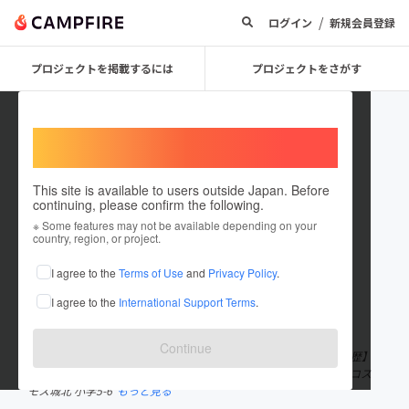
/
ログイン
新規会員登録
プロジェクトを掲載するには
プロジェクトをさがす
Welcome,
International users
This site is available to users outside Japan. Before
continuing, please confirm the following.
Hatao_Hiroto
※ Some features may not be available depending on your
country, region, or project.
プロジェクトオーナー
I agree to the
Terms of Use
and
Privacy Policy
.
これまでに7回支援して2件のプロジェクトを投稿しています
I agree to the
International Support Terms
.
在住国：日本
現在地：石川県
出身国：日本
出身地：東京都
Continue
畑尾大翔（はたおひろと） 1990.09.16 A型 183cm83kg 【学歴】
早稲田大学 スポーツ科学部。 【所属クラブ】 小学1-4年 ジュニアコス
モス城北 小学5-6
もっと見る