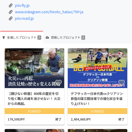
piis-fly.jp
www.instagram.com/hiroto_hatao/?hl=ja
piis-road.jp
支援した
プロジェクト
投稿した
プロジェクト
7
2
【錆びない鉄器】400年の歴史を切
デフサッカー日本代表vsクリアソン
り拓く職人の魂を消させない！ 火災
新宿の国立競技場での強化試合を盛
からの再起。
り上げたい！
FUNDED
FUNDED
176,500JPY
終了
2,404,665JPY
終了