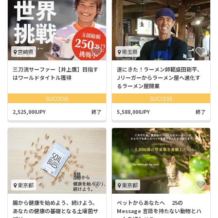
宮崎県
埼玉県
三刀流サーファー【井上鷹】目指す
遂にきた！ラーメン師範盛田剛平、
はワールドタイトル獲得
Jリーガーからラーメン屋へ進化す
るラーメン屋開業
SUCCESS
SUCCESS
2,525,000JPY
終了
5,588,000JPY
終了
東京都
東京都
腸から健康を始めよう、続けよう。
ペットからあなたへ 25の
あなたの健康の基礎となる土壌菌サ
Message 言語を持たない動物とハ