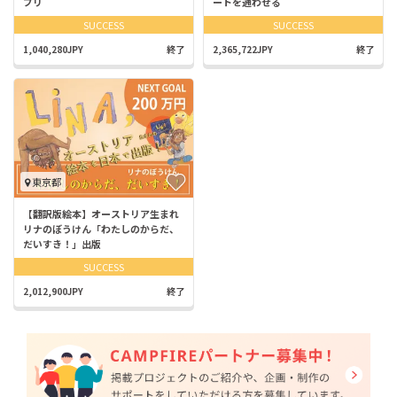
プリ
ートを通わせる
SUCCESS
SUCCESS
1,040,280JPY
終了
2,365,722JPY
終了
東京都
【翻訳版絵本】オーストリア生まれ
リナのぼうけん「わたしのからだ、
だいすき！」出版
SUCCESS
2,012,900JPY
終了