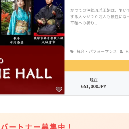
かつての沖縄琉球王朝は、争い
する人々が２０万人も犠牲にな
平和への祈り...
舞台・パフォーマンス
Ha
現在
651,000JPY