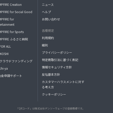
PFIRE Creation
ニュース
PFIRE for Social Good
ヘルプ
PFIRE for
お問い合わせ
ertainment
各種規定
PFIRE for Sports
利用規約
MPFIRE ふるさと納税
細則
FOR ALL
プライバシーポリシー
KOSHI
特定商取引法に基づく表記
FAクラウドファンディング
情報セキュリティ方針
hi-ya
反社基本方針
助金申請サポート
カスタマーハラスメントに対す
る考え方
クッキーポリシー
「QRコード」は株式会社デンソーウェーブの登録商標です。