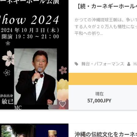
【続・カーネギーホール
CAMPFIRE for Social Good
CAMPFIRE Creation
CAMPFIREふるさと納税
machi-ya
コミュニティ
かつての沖縄琉球王朝は、争い
する人々が２０万人も犠牲にな
平和への祈り...
舞台・パフォーマンス
Ha
現在
57,000JPY
沖縄の伝統文化をカーネ