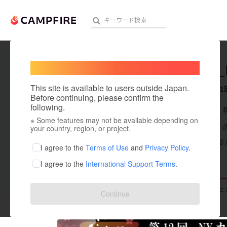
Welcome,
International users
Hanabi_
人気のプロジェクト
注目のリ
This site is available to users outside Japan.
これまでに1
Before continuing, please confirm the
following.
在住国：日本
※ Some features may not be available depending on
アート・写真
出身国：日本
your country, region, or project.
伝統文化を守る
テクノロジー・ガジェット
I agree to the
Terms of Use
and
Privacy Policy
.
I agree to the
International Support Terms
.
映像・映画
ビジネス・起業
支援した
プロジェクト
1
投稿した
プロジェ
Continue
まちづくり・地域活性化