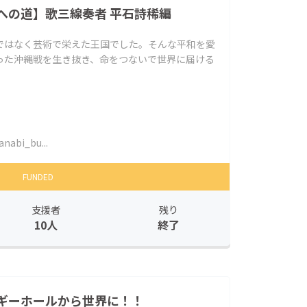
への道】歌三線奏者 平石詩稀編
ではなく芸術で栄えた王国でした。そんな平和を愛
った沖縄戦を生き抜き、命をつないで世界に届ける
nabi_bu...
FUNDED
支援者
残り
10人
終了
ギーホールから世界に！！