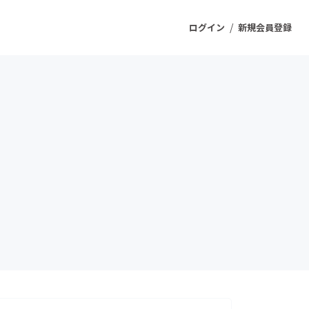
/
ログイン
新規会員登録
ジェクト
もうすぐ公開されます
プロダクト
ファッション
スポーツ
ケア
ソーシャルグッド