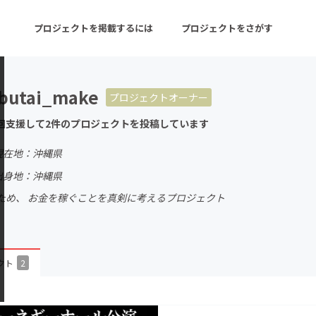
プロジェクトを掲載するには
プロジェクトをさがす
butai_make
プロジェクトオーナー
ターン
注目の新着プロジェクト
募集終了が近いプロ
回支援して2件のプロジェクトを投稿しています
現在地：沖縄県
音楽
舞台・パフォーマンス
出身地：沖縄県
ため、 お金を稼ぐことを真剣に考えるプロジェクト
ゲーム・サービス開発
フード・飲食店
書籍・雑誌出版
アニメ・漫画
チャレンジ
ビューティー・ヘルス
クト
2