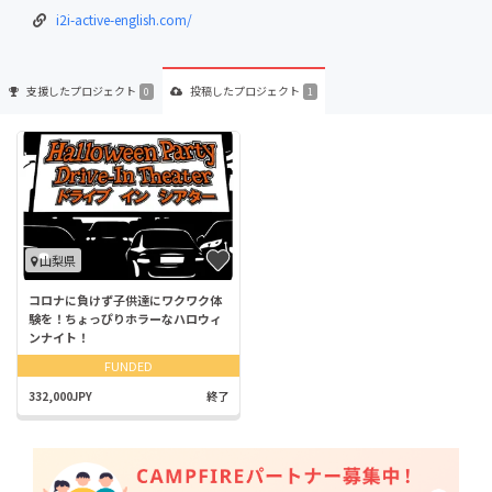
i2i-active-english.com/
支援した
プロジェクト
投稿した
プロジェクト
0
1
山梨県
コロナに負けず子供達にワクワク体
験を！ちょっぴりホラーなハロウィ
ンナイト！
FUNDED
332,000JPY
終了