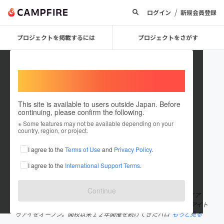
/
ログイン
新規会員登録
プロジェクトを掲載するには
プロジェクトをさがす
Welcome,
International users
This site is available to users outside Japan. Before
continuing, please confirm the following.
HAPPY HALLOWEEN
※ Some features may not be available depending on your
country, region, or project.
プロジェクトオーナー
I agree to the
Terms of Use
and
Privacy Policy
.
これまでに1件のプロジェクトを投稿しています
I agree to the
International Support Terms
.
在住国：日本
現在地：未設定
出身国：日本
出身地：未設定
Continue
ハロウィンパーティ・ドライブインシアター実行委員会代表ブライア
ン・シェパード ２００８年４月に南アルプス市に英会話スクールアイト
ゥアイをオープン。開校以来１２年開催を続けてきたハロ
もっと見る