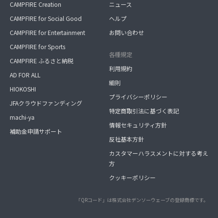
CAMPFIRE Creation
ニュース
CAMPFIRE for Social Good
ヘルプ
CAMPFIRE for Entertainment
お問い合わせ
CAMPFIRE for Sports
各種規定
CAMPFIRE ふるさと納税
利用規約
AD FOR ALL
細則
HIOKOSHI
プライバシーポリシー
JFAクラウドファンディング
特定商取引法に基づく表記
machi-ya
情報セキュリティ方針
補助金申請サポート
反社基本方針
カスタマーハラスメントに対する考え
方
クッキーポリシー
「QRコード」は株式会社デンソーウェーブの登録商標です。