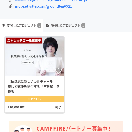
mobile.twitter.com/groundtea0921
支援した
プロジェクト
投稿した
プロジェクト
1
1
【秋葉原に新しいカルチャーを！】
癒しと娯楽を提供する「石鹸屋」を
作る
SUCCESS
810,000JPY
終了