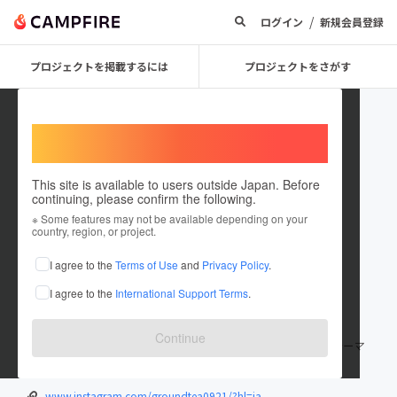
/
ログイン
新規会員登録
プロジェクトを掲載するには
プロジェクトをさがす
Welcome,
International users
This site is available to users outside Japan. Before
continuing, please confirm the following.
GroundTea
※ Some features may not be available depending on your
country, region, or project.
プロジェクトオーナー
I agree to the
Terms of Use
and
Privacy Policy
.
これまでに1回支援して1件のプロジェクトを投稿しています
I agree to the
International Support Terms
.
在住国：日本
現在地：東京都
出身国：未設定
Continue
9月21日から北参道にオープンする「可愛い」×「アングラ」がテーマ
のタピオカ屋さんです。
www.instagram.com/groundtea0921/?hl=ja