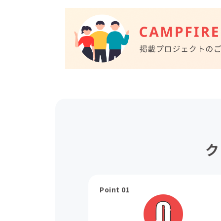
ク
Point 01