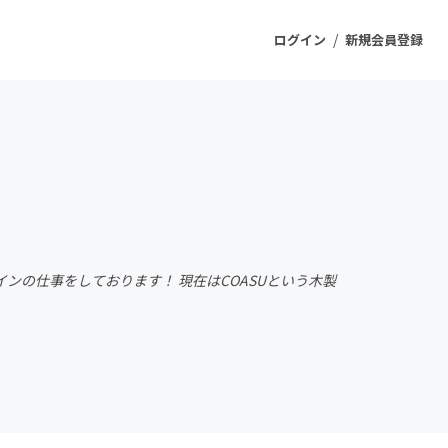
/
ログイン
新規会員登録
ジェクト
もうすぐ公開されます
プロダクト
ンの仕事をしております！ 現在はCOASUという木製
ファッション
スポーツ
ケア
ソーシャルグッド