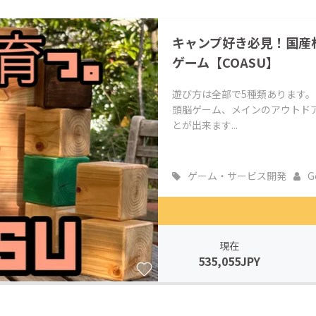
CAMPFIRE for Social Good
CAMPFIRE Creation
キャンプ好き必見！国産
CAMPFIREふるさと納税
machi-ya
コミュニティ
ゲーム【COASU】
遊び方は全部で5種類あります
頭脳ゲーム、メインのアウトド
とが出来ます...
ゲーム・サービス開発
G
現在
535,055JPY