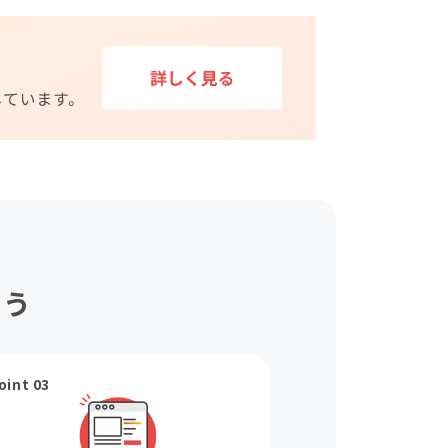
ょう
oint 03