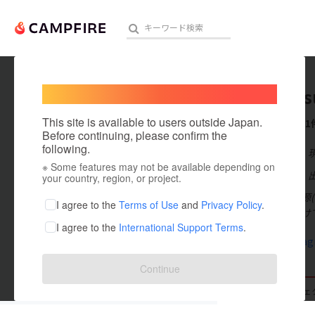
Welcome,
International users
Gencoas
人気のプロジェクト
注目のリ
This site is available to users outside Japan.
これまでに1
Before continuing, please confirm the
following.
在住国：日本
※ Some features may not be available depending on
アート・写真
出身国：日本
your country, region, or project.
はじめまして源
テクノロジー・ガジェット
I agree to the
Terms of Use
and
Privacy Policy
.
ゲームを手掛け
I agree to the
International Support Terms
.
映像・映画
www.instag
ビジネス・起業
Continue
まちづくり・地域活性化
支援した
プロジェクト
0
投稿した
プロジェ