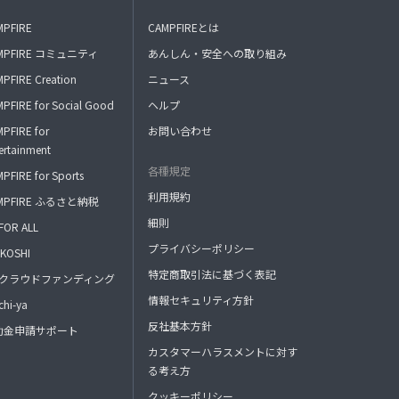
MPFIRE
CAMPFIREとは
MPFIRE コミュニティ
あんしん・安全への取り組み
PFIRE Creation
ニュース
PFIRE for Social Good
ヘルプ
PFIRE for
お問い合わせ
ertainment
各種規定
PFIRE for Sports
利用規約
MPFIRE ふるさと納税
細則
FOR ALL
プライバシーポリシー
KOSHI
特定商取引法に基づく表記
FAクラウドファンディング
情報セキュリティ方針
hi-ya
反社基本方針
助金申請サポート
カスタマーハラスメントに対す
る考え方
クッキーポリシー