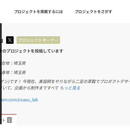
プロジェクトを掲載するには
プロジェクトをさがす
u
プロジェクトオーナー
ターン
注目の新着プロジェクト
募集終了が近いプロ
件のプロジェクトを投稿しています
現在地：埼玉県
音楽
舞台・パフォーマンス
出身地：埼玉県
(ゲン)です！ 今現在、美容師をやりながら二足の草鞋でプロダクトデザイ
ゲーム・サービス開発
フード・飲食店
ていて、企画から制作まですべて
もっと見る
書籍・雑誌出版
アニメ・漫画
ram.com/coasu_lab
チャレンジ
ビューティー・ヘルス
クト
1