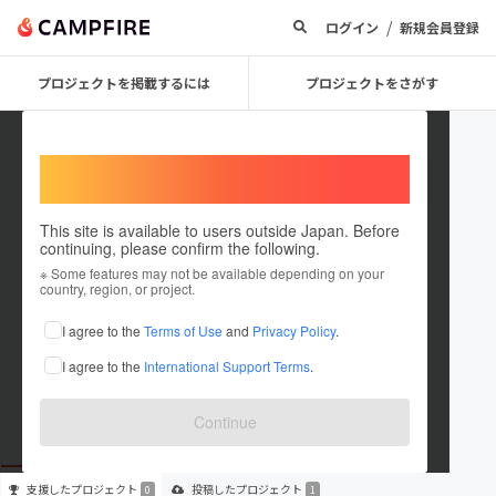
/
ログイン
新規会員登録
プロジェクトを掲載するには
プロジェクトをさがす
Welcome,
International users
This site is available to users outside Japan. Before
continuing, please confirm the following.
ごとうあい
※ Some features may not be available depending on your
country, region, or project.
プロジェクトオーナー
I agree to the
Terms of Use
and
Privacy Policy
.
これまでに1件のプロジェクトを投稿しています
I agree to the
International Support Terms
.
在住国：日本
現在地：兵庫県
出身国：日本
出身地：兵庫県
Continue
支援した
プロジェクト
投稿した
プロジェクト
0
1