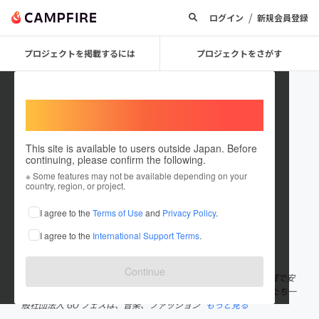
/
ログイン
新規会員登録
プロジェクトを掲載するには
プロジェクトをさがす
Welcome,
International users
This site is available to users outside Japan. Before
continuing, please confirm the following.
一般社団法人 GOフェス
※ Some features may not be available depending on your
country, region, or project.
プロジェクトオーナー
I agree to the
Terms of Use
and
Privacy Policy
.
これまでに2回支援して1件のプロジェクトを投稿しています
I agree to the
International Support Terms
.
在住国：日本
現在地：大阪府
出身国：日本
出身地：大阪府
Continue
私たちは、泉大津市にて障害のある人や高齢者、子どもたちが地域で安
心して暮らせる社会実現に向けて活動している市民団体です。 私たち一
般社団法人 GO フェスは、音楽、ファッション
もっと見る