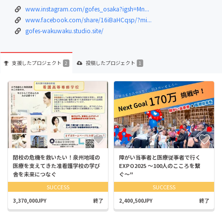
www.instagram.com/gofes_osaka?igsh=Mn...
www.facebook.com/share/16iBaHCqsp/?mi...
gofes-wakuwaku.studio.site/
支援した
プロジェクト
投稿した
プロジェクト
2
1
閉校の危機を救いたい！泉州地域の
障がい当事者と医療従事者で行く
医療を支えてきた准看護学校の学び
EXPO2025 〜100人のこころを繋
舎を未来につなぐ
ぐ〜"
SUCCESS
SUCCESS
3,370,000JPY
終了
2,400,500JPY
終了