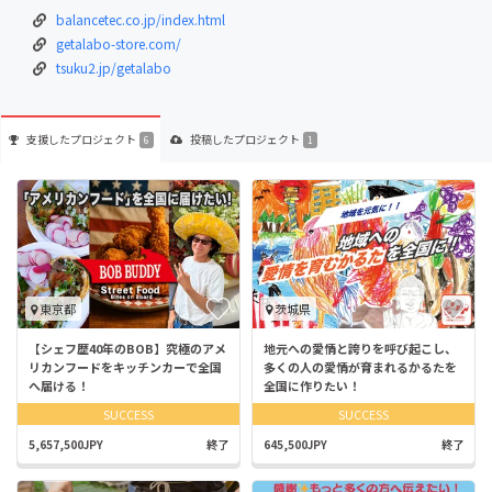
balancetec.co.jp/index.html
getalabo-store.com/
tsuku2.jp/getalabo
支援した
プロジェクト
投稿した
プロジェクト
6
1
東京都
茨城県
【シェフ歴40年のBOB】究極のアメ
地元への愛情と誇りを呼び起こし、
リカンフードをキッチンカーで全国
多くの人の愛情が育まれるかるたを
へ届ける！
全国に作りたい！
SUCCESS
SUCCESS
5,657,500JPY
終了
645,500JPY
終了