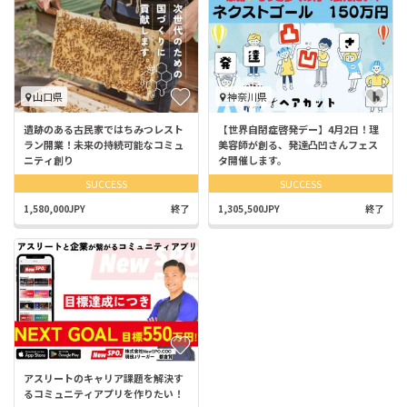
山口県
神奈川県
遺跡のある古民家ではちみつレスト
【世界自閉症啓発デー】4月2日！理
ラン開業！未来の持続可能なコミュ
美容師が創る、発達凸凹さんフェス
ニティ創り
タ開催します。
SUCCESS
SUCCESS
1,580,000JPY
終了
1,305,500JPY
終了
アスリートのキャリア課題を解決す
るコミュニティアプリを作りたい！