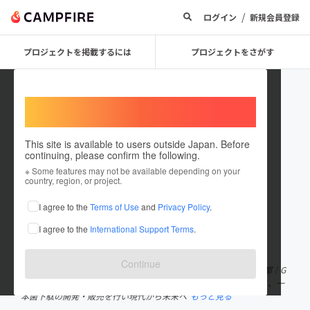
/
ログイン
新規会員登録
プロジェクトを掲載するには
プロジェクトをさがす
Welcome,
International users
This site is available to users outside Japan. Before
continuing, please confirm the following.
GETA LABO
※ Some features may not be available depending on your
country, region, or project.
プロジェクトオーナー
I agree to the
Terms of Use
and
Privacy Policy
.
これまでに6回支援して1件のプロジェクトを投稿しています
I agree to the
International Support Terms
.
在住国：日本
現在地：未設定
出身国：日本
出身地：未設定
Continue
『足元革命で未来の可能性を創造する』 私たちバランステック京都｜G
ETA LABO（下駄ラボ）は 「未来は履くことで変わる」をテーマに、一
本歯下駄の開発・販売を行い現代から未来へ
もっと見る