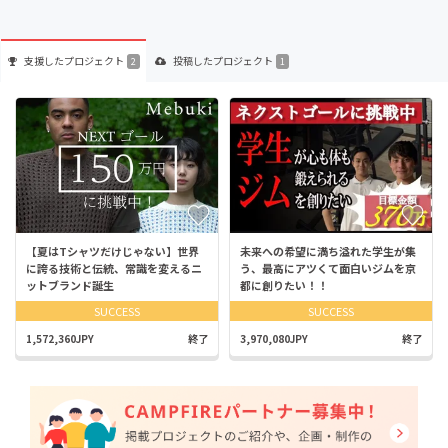
支援した
プロジェクト
投稿した
プロジェクト
2
1
【夏はTシャツだけじゃない】世界
未来への希望に満ち溢れた学生が集
に誇る技術と伝統、常識を変えるニ
う、最高にアツくて面白いジムを京
ットブランド誕生
都に創りたい！！
SUCCESS
SUCCESS
1,572,360JPY
終了
3,970,080JPY
終了