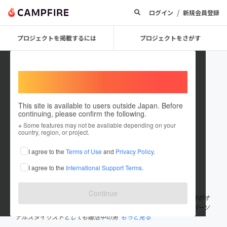
/
ログイン
新規会員登録
プロジェクトを掲載するには
プロジェクトをさがす
Welcome,
International users
This site is available to users outside Japan. Before
continuing, please confirm the following.
Fuya_watanabe
※ Some features may not be available depending on your
country, region, or project.
プロジェクトオーナー
I agree to the
Terms of Use
and
Privacy Policy
.
これまでに2回支援して1件のプロジェクトを投稿しています
I agree to the
International Support Terms
.
在住国：日本
現在地：東京都
出身国：日本
出身地：愛媛県
Continue
Fashion-Gate株式会社代表 東洋大学文学部哲学科在学中(2年) 自身がオ
シャレに対しコンプレックスを抱きそれを克服した経験を持つ。パーソ
ナルスタイリストとしても婚活中の男
もっと見る