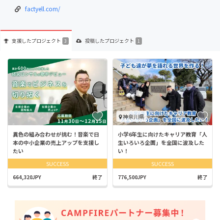
factyell.com/
支援した
プロジェクト
投稿した
プロジェクト
3
1
神奈川県
異色の組み合わせが挑む！音楽で日
小学6年生に向けたキャリア教育「人
本の中小企業の売上アップを支援し
生いろいろ企画」を全国に波及した
たい
い！
SUCCESS
SUCCESS
664,320JPY
終了
776,500JPY
終了