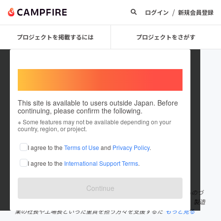
/
ログイン
新規会員登録
プロジェクトを掲載するには
プロジェクトをさがす
Welcome,
International users
This site is available to users outside Japan. Before
continuing, please confirm the following.
Factyell_corp
※ Some features may not be available depending on your
country, region, or project.
プロジェクトオーナー
I agree to the
Terms of Use
and
Privacy Policy
.
これまでに3回支援して1件のプロジェクトを投稿しています
I agree to the
International Support Terms
.
在住国：日本
現在地：静岡県
出身国：日本
出身地：神奈川県
Continue
私は「ものづくりコンシェルジュ」として、世界に誇れる日本のものづ
くりを支える会社「株式会社ファクトエール」を経営しています。 製造
業の社長や工場長といった重責を担う方々を支援するた
もっと見る