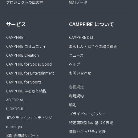
プロジェクトの広め方
統計データ
サービス
CAMPFIRE について
CAMPFIRE
CAMPFIREとは
CAMPFIRE コミュニティ
あんしん・安全への取り組み
CAMPFIRE Creation
ニュース
CAMPFIRE for Social Good
ヘルプ
CAMPFIRE for Entertainment
お問い合わせ
CAMPFIRE for Sports
各種規定
CAMPFIRE ふるさと納税
利用規約
AD FOR ALL
細則
HIOKOSHI
プライバシーポリシー
JFAクラウドファンディング
特定商取引法に基づく表記
machi-ya
情報セキュリティ方針
補助金申請サポート