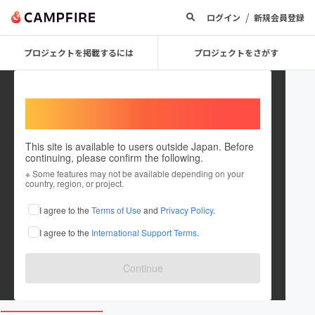
/
ログイン
新規会員登録
プロジェクトを掲載するには
プロジェクトをさがす
Welcome,
International users
This site is available to users outside Japan. Before
continuing, please confirm the following.
EMERADA
※ Some features may not be available depending on your
country, region, or project.
プロジェクトオーナー
I agree to the
Terms of Use
and
Privacy Policy
.
これまでに2件のプロジェクトを投稿しています
I agree to the
International Support Terms
.
在住国：日本
現在地：東京都
出身国：日本
出身地：未設定
Continue
www.instagram.com/emerada_curry/