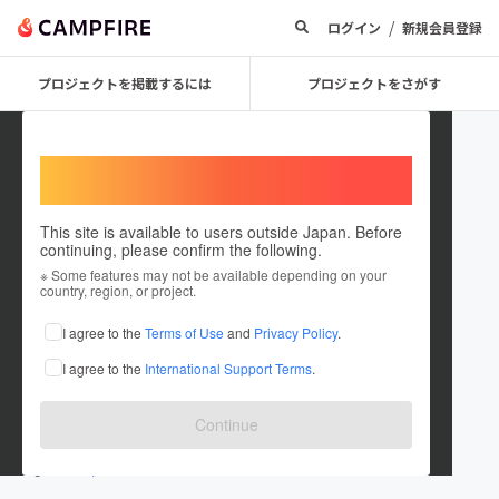
/
ログイン
新規会員登録
プロジェクトを掲載するには
プロジェクトをさがす
Welcome,
International users
This site is available to users outside Japan. Before
continuing, please confirm the following.
Daisuke kanno
※ Some features may not be available depending on your
country, region, or project.
プロジェクトオーナー
I agree to the
Terms of Use
and
Privacy Policy
.
これまでに4回支援して3件のプロジェクトを投稿しています
I agree to the
International Support Terms
.
在住国：日本
現在地：宮城県
出身国：日本
出身地：宮城県
Continue
www.everyone-sendai.jp/
lit.link/minnano