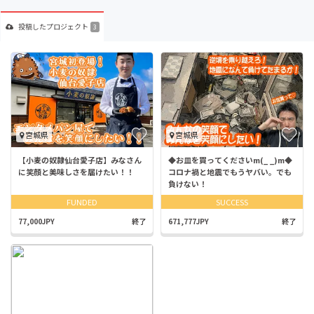
投稿した
プロジェクト
3
宮城県
宮城県
【小麦の奴隷仙台愛子店】みなさん
◆お皿を買ってくださいm(_ _)m◆
に笑顔と美味しさを届けたい！！
コロナ禍と地震でもうヤバい。でも
負けない！
FUNDED
SUCCESS
77,000JPY
終了
671,777JPY
終了