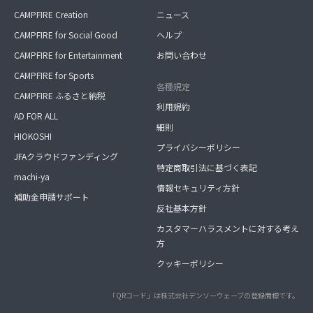
CAMPFIRE Creation
ニュース
CAMPFIRE for Social Good
ヘルプ
CAMPFIRE for Entertainment
お問い合わせ
CAMPFIRE for Sports
各種規定
CAMPFIRE ふるさと納税
利用規約
AD FOR ALL
細則
HIOKOSHI
プライバシーポリシー
JFAクラウドファンディング
特定商取引法に基づく表記
machi-ya
情報セキュリティ方針
補助金申請サポート
反社基本方針
カスタマーハラスメントに対する考え
方
クッキーポリシー
「QRコード」は株式会社デンソーウェーブの登録商標です。