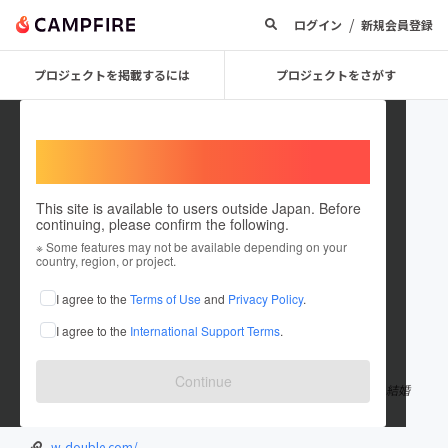
/
ログイン
新規会員登録
プロジェクトを掲載するには
プロジェクトをさがす
Welcome,
International users
This site is available to users outside Japan. Before
continuing, please confirm the following.
DOUBLEKANAZAWA
※ Some features may not be available depending on your
country, region, or project.
プロジェクトオーナー
I agree to the
Terms of Use
and
Privacy Policy
.
これまでに1件のプロジェクトを投稿しています
I agree to the
International Support Terms
.
在住国：日本
現在地：石川県
出身国：日本
出身地：石川県
Continue
石川県金沢市の繁華街にあるキャパシティ600人の多目的ホール。結婚
式2次会から宴会、クラブイベントなど営業してます。
w-double.com/