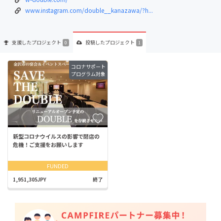
www.instagram.com/double__kanazawa/?h...
支援した
プロジェクト
投稿した
プロジェクト
0
1
コロナサポート
プログラム対象
新型コロナウイルスの影響で閉店の
危機！ご⽀援をお願いします
FUNDED
1,951,305JPY
終了