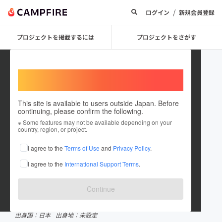
/
ログイン
新規会員登録
プロジェクトを掲載するには
プロジェクトをさがす
Welcome,
International users
This site is available to users outside Japan. Before
continuing, please confirm the following.
DEEPDIVE_HQ
※ Some features may not be available depending on your
country, region, or project.
プロジェクトオーナー
I agree to the
Terms of Use
and
Privacy Policy
.
これまでに2回支援して2件のプロジェクトを投稿しています
I agree to the
International Support Terms
.
CAMPFIREクラウドファンディングアワード受賞履歴
2025 社会貢献部門
Continue
在住国：日本
現在地：未設定
出身国：日本
出身地：未設定