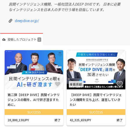
民間インテリジェンス機関、一般社団法人DEEP DIVEです。 日本に必要
なインテリジェンスを日本人の手で行う場を目指しています。
deepdive.or.jp/
投稿した
プロジェクト
2
東京都
第二弾【DEEP DIVE】民間インテリ
【DEEP DIVE】民間でインテリジェ
ジェンスの眼を、AIで研ぎ澄ますた
ンス機関を立ち上げ、運営していき
めに。
たい
SUCCESS
SUCCESS
20,800,130JPY
終了
42,325,659JPY
終了