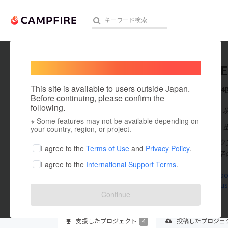
Welcome,
International users
DAISUKE
人気のプロジェクト
注目のリ
This site is available to users outside Japan.
これまでに4
Before continuing, please confirm the
following.
在住国：日本
※ Some features may not be available depending on
アート・写真
出身国：日本
your country, region, or project.
株式会社ライクアス
テクノロジー・ガジェット
I agree to the
Terms of Use
and
Privacy Policy
.
安市在住／双子
I agree to the
International Support Terms
.
映像・映画
www.facebo
www.like-us
ビジネス・起業
Continue
まちづくり・地域活性化
支援した
プロジェクト
4
投稿した
プロジェ