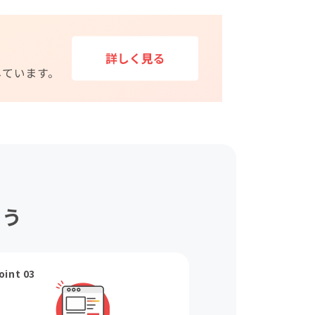
ょう
oint 03