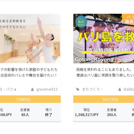
CAMPFIRE for Social Good
CAMPFIRE Creation
CAMPFIREふるさと納税
machi-ya
コミュニティ
ロナの影響を受けた家庭の子どもたち
挑戦を笑われることもありました。
総合芸術のバレエや舞台を届けたい！
僕達はバリ島に笑顔を取り戻したい
台・パフォ
gracemei915
まちづくり・
BaliBa
ンス
地域活性化
FUNDED
SUCCESS
在
支援者
残り
現在
支援者
500JPY
65人
終了
1,368,517JPY
203人