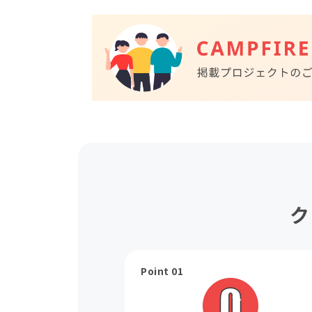
ク
Point 01