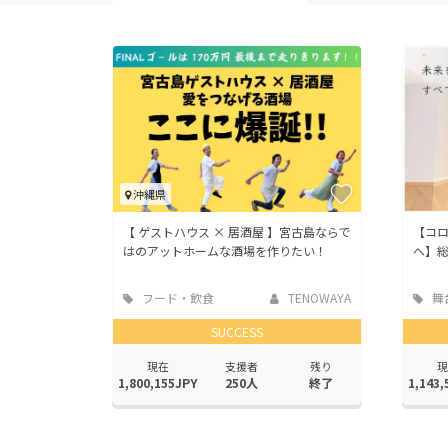
沖縄県
【 ゲストハウス × 居酒屋 】宮古島ならで
【コ
はのアットホームな酒場を作りたい！
へ】
フード・飲食
TENOWAYA
舞
店
ーマ
SUCCESS
現在
支援者
残り
現
1,800,155JPY
250人
終了
1,143,