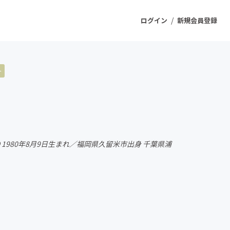
/
ログイン
新規会員登録
ー
ジェクト
もうすぐ公開されます
プロダクト
CEO 1980年8月9日生まれ／福岡県久留米市出身 千葉県浦
ファッション
スポーツ
ケア
ソーシャルグッド