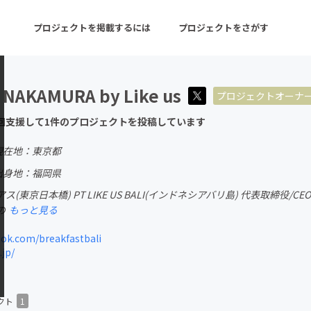
プロジェクトを掲載するには
プロジェクトをさがす
 NAKAMURA by Like us
プロジェクトオーナ
ターン
注目の新着プロジェクト
募集終了が近いプロ
回支援して1件のプロジェクトを投稿しています
現在地：東京都
音楽
舞台・パフォーマンス
出身地：福岡県
(東京日本橋) PT LIKE US BALI(インドネシアバリ島) 代表取締役/
ゲーム・サービス開発
フード・飲食店
の
もっと見る
書籍・雑誌出版
アニメ・漫画
ok.com/breakfastbali
.jp/
チャレンジ
ビューティー・ヘルス
クト
1