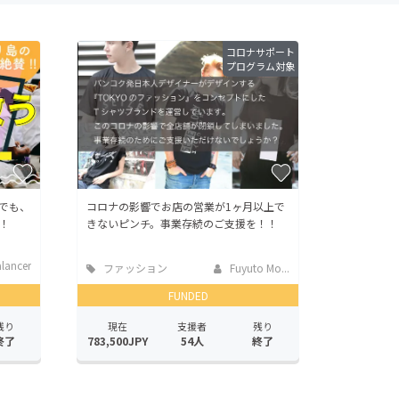
コロナサポート
プログラム対象
でも、
コロナの影響でお店の営業が1ヶ月以上で
！
きないピンチ。事業存続のご支援を！！
lancer
ファッション
Fuyuto Mo...
FUNDED
残り
現在
支援者
残り
終了
783,500JPY
54人
終了