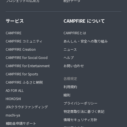
プロジェクトの広め方
統計データ
サービス
CAMPFIRE について
CAMPFIRE
CAMPFIREとは
CAMPFIRE コミュニティ
あんしん・安全への取り組み
CAMPFIRE Creation
ニュース
CAMPFIRE for Social Good
ヘルプ
CAMPFIRE for Entertainment
お問い合わせ
CAMPFIRE for Sports
各種規定
CAMPFIRE ふるさと納税
利用規約
AD FOR ALL
細則
HIOKOSHI
プライバシーポリシー
JFAクラウドファンディング
特定商取引法に基づく表記
machi-ya
情報セキュリティ方針
補助金申請サポート