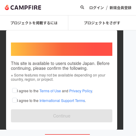
/
ログイン
新規会員登録
プロジェクトを掲載するには
プロジェクトをさがす
Welcome,
International users
This site is available to users outside Japan. Before
continuing, please confirm the following.
CoffeeFactoryM
※ Some features may not be available depending on your
country, region, or project.
プロジェクトオーナー
I agree to the
Terms of Use
and
Privacy Policy
.
これまでに6回支援して1件のプロジェクトを投稿しています
I agree to the
International Support Terms
.
在住国：日本
現在地：茨城県
出身国：日本
出身地：茨城県
Continue
coffeefactory.jp/