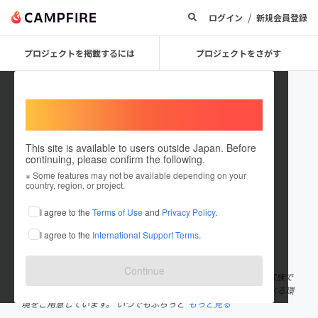
/
ログイン
新規会員登録
プロジェクトを掲載するには
プロジェクトをさがす
Welcome,
International users
This site is available to users outside Japan. Before
continuing, please confirm the following.
Co_Sato
※ Some features may not be available depending on your
country, region, or project.
プロジェクトオーナー
I agree to the
Terms of Use
and
Privacy Policy
.
これまでに1件のプロジェクトを投稿しています
I agree to the
International Support Terms
.
在住国：日本
現在地：長野県
出身国：日本
出身地：東京都
Continue
Co-Satoは、子育て家族のための会員制宿泊サービスです。 複数家族で
一緒に宿泊し、子どもたちが自然の中で学生スタッフと全力で遊べる環
境をご用意しています。 いつでもふらっと
もっと見る