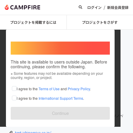
/
ログイン
新規会員登録
プロジェクトを掲載するには
プロジェクトをさがす
Welcome,
International users
This site is available to users outside Japan. Before
continuing, please confirm the following.
BuildArt
※ Some features may not be available depending on your
country, region, or project.
プロジェクトオーナー
I agree to the
Terms of Use
and
Privacy Policy
.
これまでに1件のプロジェクトを投稿しています
I agree to the
International Support Terms
.
在住国：日本
現在地：神奈川県
出身国：日本
出身地：神奈川県
Continue
神奈川県相模原市に本社を置く工務店。注文住宅、リフォーム、リノベ
ーションを専門としています。
tent-ichinomiya.co.jp/