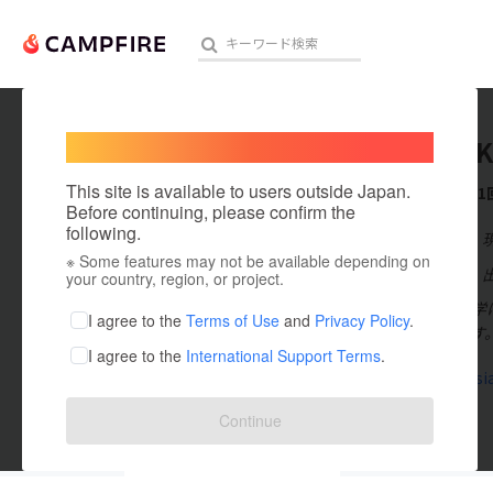
Welcome,
International users
Books_K
人気のプロジェクト
注目のリ
This site is available to users outside Japan.
これまでに1
Before continuing, please confirm the
following.
在住国：日本
※ Some features may not be available depending on
アート・写真
出身国：日本
your country, region, or project.
人文・社会科学
テクノロジー・ガジェット
I agree to the
Terms of Use
and
Privacy Policy
.
の本屋さんです
I agree to the
International Support Terms
.
映像・映画
skyroad.asi
ビジネス・起業
Continue
まちづくり・地域活性化
投稿した
プロジェクト
1