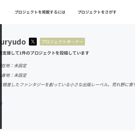
プロジェクトを掲載するには
プロジェクトをさがす
uryudo
プロジェクトオーナー
ターン
注目の新着プロジェクト
募集終了が近いプロ
回支援して1件のプロジェクトを投稿しています
現在地：未設定
音楽
舞台・パフォーマンス
出身地：未設定
に根差したファンタジーを創っている小さな出版レーベル。荒れ野に寄
ゲーム・サービス開発
フード・飲食店
。
書籍・雑誌出版
アニメ・漫画
a/
チャレンジ
ビューティー・ヘルス