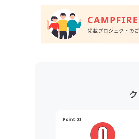
ク
Point 01