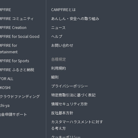
MPFIRE
CAMPFIREとは
MPFIRE コミュニティ
あんしん・安全への取り組み
PFIRE Creation
ニュース
PFIRE for Social Good
ヘルプ
PFIRE for
お問い合わせ
ertainment
各種規定
PFIRE for Sports
利用規約
MPFIRE ふるさと納税
細則
FOR ALL
プライバシーポリシー
KOSHI
特定商取引法に基づく表記
FAクラウドファンディング
情報セキュリティ方針
hi-ya
反社基本方針
助金申請サポート
カスタマーハラスメントに対す
る考え方
クッキーポリシー