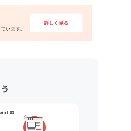
ょう
oint 03