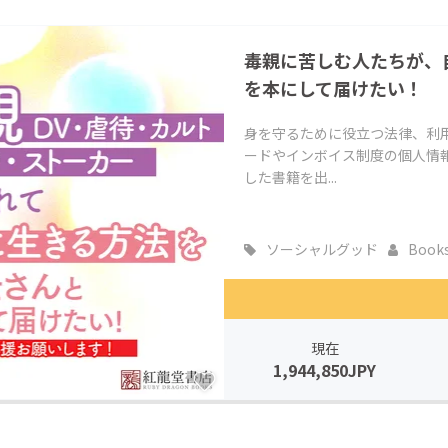
CAMPFIRE for Social Good
CAMPFIRE Creation
毒親に苦しむ人たちが、
CAMPFIREふるさと納税
machi-ya
コミュニティ
を本にして届けたい！
身を守るために役立つ法律、利
ードやインボイス制度の個人情
した書籍を出...
ソーシャルグッド
Books_
現在
1,944,850JPY