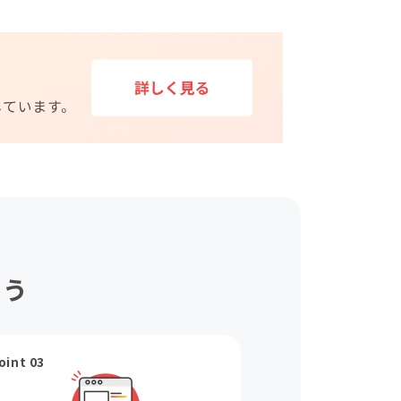
ょう
oint 03