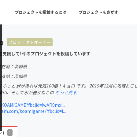
プロジェクトを掲載するには
プロジェクトをさがす
o
プロジェクトオーナー
ターン
注目の新着プロジェクト
募集終了が近いプロ
回支援して1件のプロジェクトを投稿しています
現在地：茨城県
音楽
舞台・パフォーマンス
出身地：茨城県
ぶぅと 沢があれば元気100倍！キョロ です。 2019年12月に地域
ゲーム・サービス開発
フード・飲食店
里山、そして水が豊かなこの
もっと見る
書籍・雑誌出版
アニメ・漫画
/KOAMIGAME?fbclid=IwAR0mxI...
am.com/koamigame/?fbclid=I...
チャレンジ
ビューティー・ヘルス
クト
1