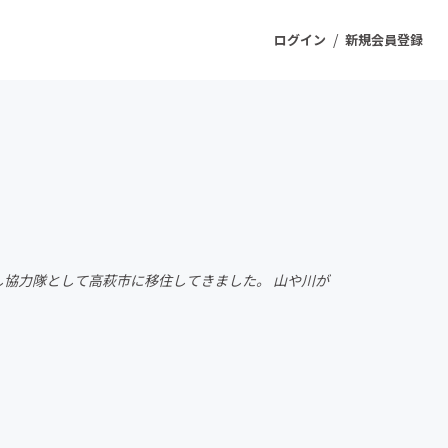
/
ログイン
新規会員登録
ジェクト
もうすぐ公開されます
プロダクト
おこし協力隊として高萩市に移住してきました。 山や川が
ファッション
スポーツ
ケア
ソーシャルグッド