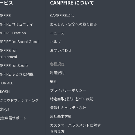
ービス
CAMPFIRE について
MPFIRE
CAMPFIREとは
MPFIRE コミュニティ
あんしん・安全への取り組み
PFIRE Creation
ニュース
PFIRE for Social Good
ヘルプ
PFIRE for
お問い合わせ
ertainment
各種規定
PFIRE for Sports
利用規約
MPFIRE ふるさと納税
細則
FOR ALL
プライバシーポリシー
KOSHI
特定商取引法に基づく表記
FAクラウドファンディング
情報セキュリティ方針
hi-ya
反社基本方針
助金申請サポート
カスタマーハラスメントに対す
る考え方