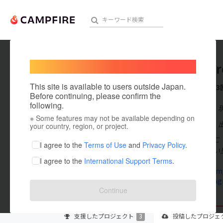
Welcome,
International users
BooKyor
人気のプロジェクト
注目のリ
This site is available to users outside Japan.
これまでに3
Before continuing, please confirm the
following.
在住国：日本
※ Some features may not be available depending on
アート・写真
出身国：日本
your country, region, or project.
生粋の田舎っこ！
テクノロジー・ガジェット
I agree to the
Terms of Use
and
Privacy Policy
.
ある昔懐かしい
I agree to the
International Support Terms
.
映像・映画
twitter.com
www.instagr
ビジネス・起業
Continue
まちづくり・地域活性化
支援した
プロジェクト
3
投稿した
プロジェ