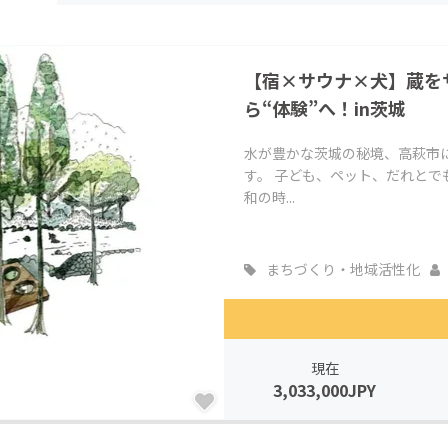
CAMPFIRE for Social Good
CAMPFIRE Creation
CAMPFIREふるさと納税
machi-ya
コミュニティ
【宿×サウナ×犬】蔵を
ら“体験”へ！in茨城
水が豊かな茨城の秘境、高萩市
す。 子ども、ペット、だれとで
和の時...
まちづくり・地域活性化
現在
3,033,000JPY