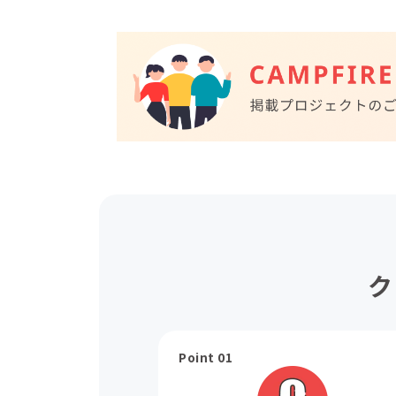
ク
Point 01