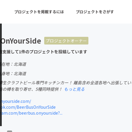
プロジェクトを掲載するには
プロジェクトをさがす
 OnYourSide
プロジェクトオーナー
ターン
注目の新着プロジェクト
募集終了が近いプロ
回支援して1件のプロジェクトを投稿しています
現在地：北海道
音楽
舞台・パフォーマンス
出身地：北海道
樽生クラフトビール専門キッチンカー！ 離島含め全道各地へ出張しています
ゲーム・サービス開発
フード・飲食店
造の樽を取り寄せ、5種同時提供！
もっと見る
書籍・雑誌出版
アニメ・漫画
nyourside.com/
ok.com/BeerBusOnYourSide
チャレンジ
ビューティー・ヘルス
am.com/beerbus.onyourside?...