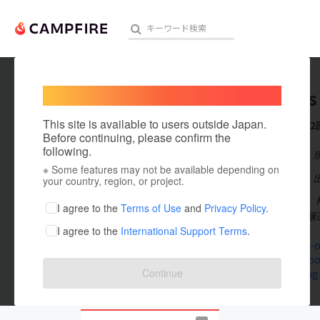
Welcome,
International users
BeerBus
人気のプロジェクト
注目のリ
This site is available to users outside Japan.
これまでに2
Before continuing, please confirm the
following.
在住国：日本
※ Some features may not be available depending on
アート・写真
出身国：日本
your country, region, or project.
北海道十勝発、
テクノロジー・ガジェット
I agree to the
Terms of Use
and
Privacy Policy
.
造所より限定醸
I agree to the
International Support Terms
.
映像・映画
www.beer-o
www.facebo
ビジネス・起業
Continue
www.instagr
まちづくり・地域活性化