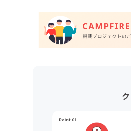
ク
Point 01