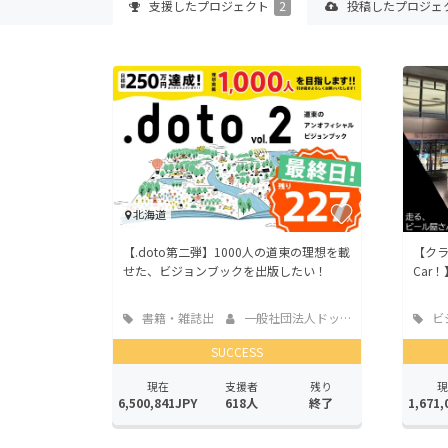
支援した
プロジェクト
2
投稿した
プロジェ
北海道
【.doto第二弾】1000人の道東の理想を載
【クラ
せた、ビジョンブックを出版したい！
Car
書籍・雑誌出
一般社団法人ドット道東
ビ
版
業
SUCCESS
現在
支援者
残り
現
6,500,841JPY
618人
終了
1,671,