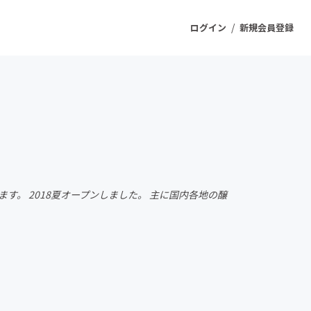
/
ログイン
新規会員登録
ジェクト
もうすぐ公開されます
プロダクト
。 2018夏オープンしました。 主に国内各地の醸
ファッション
スポーツ
ケア
ソーシャルグッド