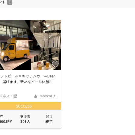
クト
1
CAMPFIRE for Social Good
CAMPFIRE Creation
CAMPFIREふるさと納税
machi-ya
コミュニティ
フトビール×キッチンカー＝Beer
！】届けます、新たなビール体験！
ジネス・起
beercar_t...
SUCCESS
在
支援者
残り
000JPY
101人
終了