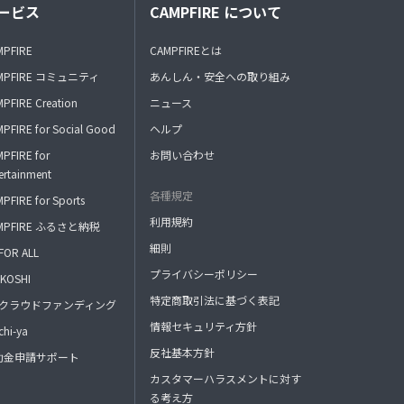
ービス
CAMPFIRE について
MPFIRE
CAMPFIREとは
MPFIRE コミュニティ
あんしん・安全への取り組み
PFIRE Creation
ニュース
PFIRE for Social Good
ヘルプ
PFIRE for
お問い合わせ
ertainment
各種規定
PFIRE for Sports
利用規約
MPFIRE ふるさと納税
細則
FOR ALL
プライバシーポリシー
KOSHI
特定商取引法に基づく表記
FAクラウドファンディング
情報セキュリティ方針
hi-ya
反社基本方針
助金申請サポート
カスタマーハラスメントに対す
る考え方