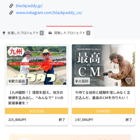
blackpaddy.jp/
www.instagram.com/blackpaddy_co/
支援した
プロジェクト
投稿した
プロジェクト
0
2
鹿児島県
大阪府
【九州縦断！】理屈を超え、地方の
今持てる技術と経験を惜しみなく注
価値を生み出し、"みんなで" 1つの
ぎ込んだ、最高のCMを作りたい！
新規事業を！
SUCCESS
FUNDED
215,800JPY
終了
147,000JPY
終了