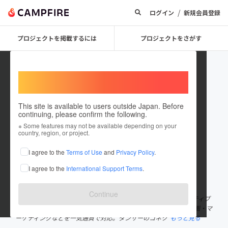
/
ログイン
新規会員登録
プロジェクトを掲載するには
プロジェクトをさがす
Welcome,
International users
This site is available to users outside Japan. Before
continuing, please confirm the following.
BLACK PADDY
※ Some features may not be available depending on your
country, region, or project.
プロジェクトオーナー
I agree to the
Terms of Use
and
Privacy Policy
.
これまでに2件のプロジェクトを投稿しています
I agree to the
International Support Terms
.
在住国：日本
現在地：大阪府
出身国：日本
出身地：大阪府
Continue
ダンサーの可能性を解放し、社会に新たな波を生み出すクリエイティブ
集団。 全員がダンサー出身であり、映像・デザイン・イベント企画・マ
ーケティングなどを一気通貫で対応。ダンサーのコネク
もっと見る