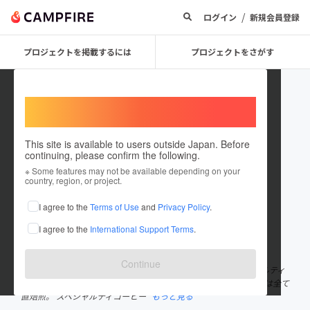
/
ログイン
新規会員登録
プロジェクトを掲載するには
プロジェクトをさがす
Welcome,
International users
This site is available to users outside Japan. Before
continuing, please confirm the following.
Ayumu_iLevCOFFEE
※ Some features may not be available depending on your
country, region, or project.
プロジェクトオーナー
I agree to the
Terms of Use
and
Privacy Policy
.
これまでに2件のプロジェクトを投稿しています
I agree to the
International Support Terms
.
在住国：日本
現在地：東京都
出身国：日本
出身地：東京都
Continue
iLev.COFFEE（アイリブコーヒー）と申します。 東京でスペシャルティ
コーヒー のネット通販を行なっています。 販売しているコーヒーは全て
直焙煎。 スペシャルティコーヒー
もっと見る