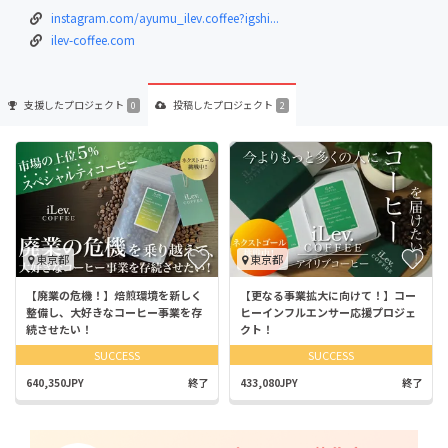
instagram.com/ayumu_ilev.coffee?igshi...
ilev-coffee.com
支援した
プロジェクト
投稿した
プロジェクト
0
2
東京都
東京都
【廃業の危機！】焙煎環境を新しく
【更なる事業拡大に向けて！】コー
整備し、大好きなコーヒー事業を存
ヒーインフルエンサー応援プロジェ
続させたい！
クト！
SUCCESS
SUCCESS
640,350JPY
終了
433,080JPY
終了