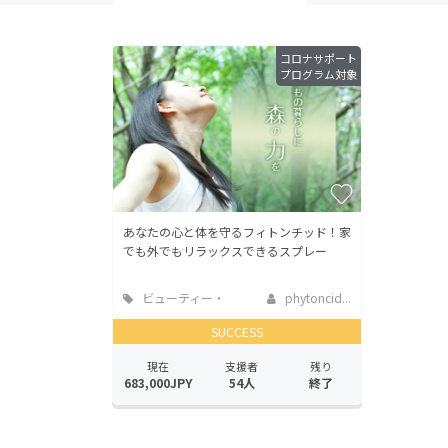
コロナサポート
プログラム対象
あなたの心と体を守るフィトンチッド！家
でも外でもリラックスできるスプレー
ビューティー・
phytoncid...
ヘルスケア
SUCCESS
現在
支援者
残り
683,000JPY
54人
終了