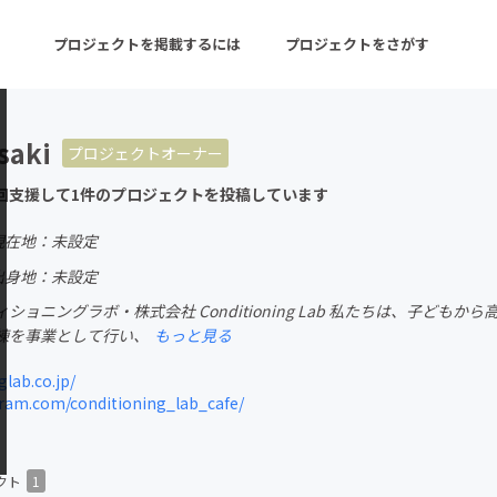
プロジェクトを掲載するには
プロジェクトをさがす
saki
プロジェクトオーナー
ターン
注目の新着プロジェクト
募集終了が近いプロ
回支援して1件のプロジェクトを投稿しています
現在地：未設定
音楽
舞台・パフォーマンス
出身地：未設定
ィショニングラボ・株式会社 Conditioning Lab 私たちは、子ど
ゲーム・サービス開発
フード・飲食店
練を事業として行い、
もっと見る
書籍・雑誌出版
アニメ・漫画
lab.co.jp/
ram.com/conditioning_lab_cafe/
チャレンジ
ビューティー・ヘルス
クト
1