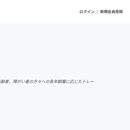
/
ログイン
新規会員登録
ジェクト
もうすぐ公開されます
プロダクト
もから高齢者、障がい者の方々への各年齢層に応じたトレー
ファッション
スポーツ
ケア
ソーシャルグッド