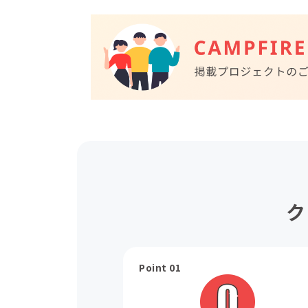
ク
Point 01