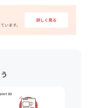
ょう
oint 03