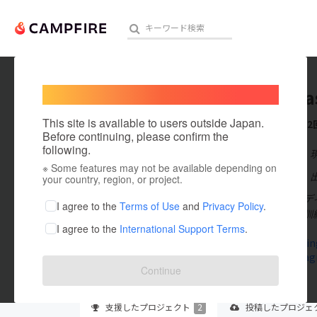
Welcome,
International users
AyukaSa
人気のプロジェクト
注目のリ
This site is available to users outside Japan.
これまでに2
Before continuing, please confirm the
following.
在住国：日本
※ Some features may not be available depending on
アート・写真
出身国：日本
your country, region, or project.
NPO法人コンデ
テクノロジー・ガジェット
I agree to the
Terms of Use
and
Privacy Policy
.
ニングや機能訓
I agree to the
International Support Terms
.
映像・映画
conditioning
www.instag
ビジネス・起業
Continue
まちづくり・地域活性化
支援した
プロジェクト
2
投稿した
プロジェ