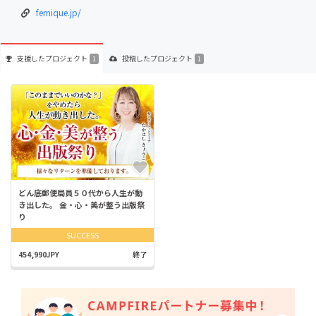
femique.jp/
支援した
プロジェクト
投稿した
プロジェクト
1
1
どん底郵便局員５０代から人生が動
き出した。 金・心・美が整う出版祭
り
SUCCESS
454,990JPY
終了