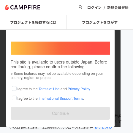
/
ログイン
新規会員登録
プロジェクトを掲載するには
プロジェクトをさがす
Welcome,
International users
This site is available to users outside Japan. Before
continuing, please confirm the following.
femique.
※ Some features may not be available depending on your
country, region, or project.
プロジェクトオーナー
I agree to the
Terms of Use
and
Privacy Policy
.
これまでに1回支援して1件のプロジェクトを投稿しています
I agree to the
International Support Terms
.
在住国：日本
現在地：未設定
出身国：日本
出身地：未設定
Continue
私たちは、「自分らしい生き方で、人や社会と調和する」ことを“和多
志の生き方”と定義しました。本書では、その生き方をすでに体現して
いる12名の女性を、全国6000万人の日本人女性の中
もっと見る