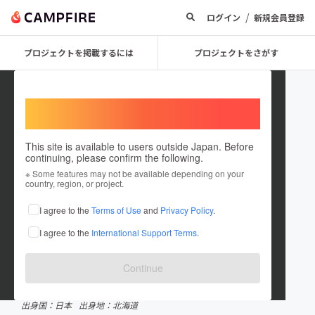
/
ログイン
新規会員登録
プロジェクトを掲載するには
プロジェクトをさがす
Welcome,
International users
This site is available to users outside Japan. Before
continuing, please confirm the following.
小田桐あさぎ
※ Some features may not be available depending on your
country, region, or project.
プロジェクトオーナー
I agree to the
Terms of Use
and
Privacy Policy
.
これまでに43回支援して2件のプロジェクトを投稿しています
I agree to the
International Support Terms
.
CAMPFIREクラウドファンディングアワード受賞履歴
2023 総合賞 第2位
Continue
在住国：アラブ首長国連邦
出身国：日本
出身地：北海道