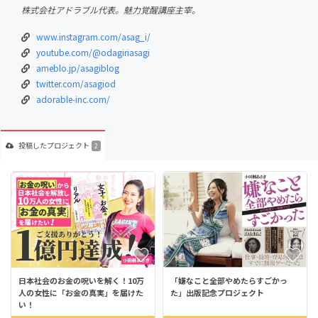
株式会社アドラブル代表。魅力覚醒講座主宰。
www.instagram.com/asag_i/
youtube.com/@odagiriasagi
ameblo.jp/asagiblog
twitter.com/asagiod
adorable-inc.com/
投稿した
プロジェクト
2
日本社会のお金の呪いを解く！10万
「嫌なこと全部やめたらすごかっ
人の女性に「お金の真実」を届けた
た」出版記念プロジェクト
い！