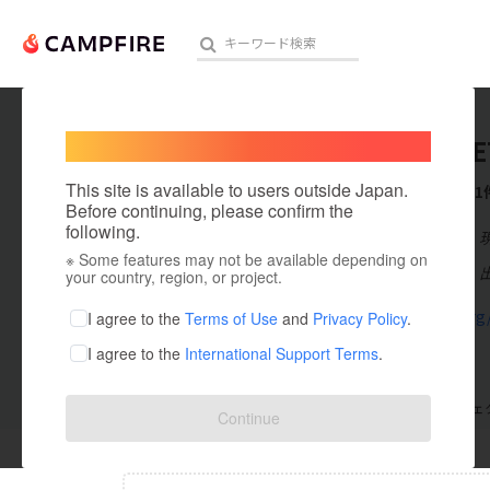
Welcome,
International users
HAUS 
人気のプロジェクト
注目のリ
This site is available to users outside Japan.
これまでに1
Before continuing, please confirm the
following.
在住国：日本
※ Some features may not be available depending on
アート・写真
出身国：日本
your country, region, or project.
テクノロジー・ガジェット
iekaras.org
I agree to the
Terms of Use
and
Privacy Policy
.
I agree to the
International Support Terms
.
映像・映画
ビジネス・起業
支援した
プロジェクト
0
投稿した
プロジェ
Continue
まちづくり・地域活性化