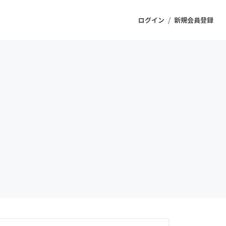
/
ログイン
新規会員登録
ジェクト
もうすぐ公開されます
プロダクト
ファッション
スポーツ
ケア
ソーシャルグッド