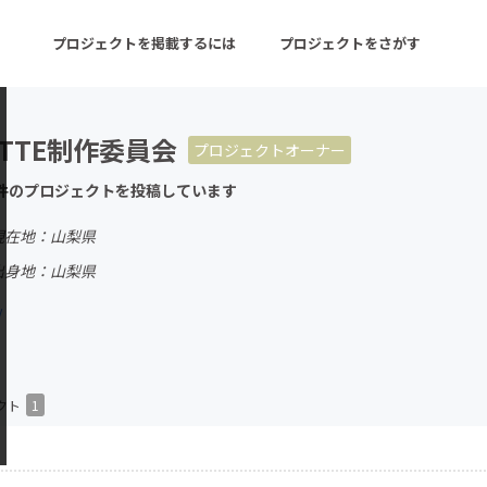
プロジェクトを掲載するには
プロジェクトをさがす
KETTE制作委員会
プロジェクトオーナー
ターン
注目の新着プロジェクト
募集終了が近いプロ
件のプロジェクトを投稿しています
現在地：山梨県
音楽
舞台・パフォーマンス
出身地：山梨県
ゲーム・サービス開発
フード・飲食店
/
書籍・雑誌出版
アニメ・漫画
チャレンジ
ビューティー・ヘルス
クト
1