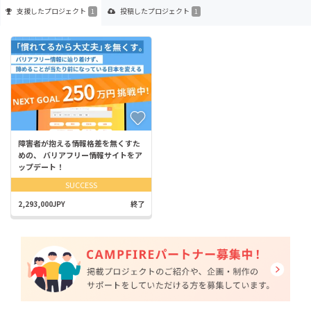
支援した
プロジェクト
投稿した
プロジェクト
1
1
障害者が抱える情報格差を無くすた
めの、 バリアフリー情報サイトをア
ップデート！
SUCCESS
2,293,000JPY
終了