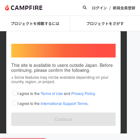
/
ログイン
新規会員登録
プロジェクトを掲載するには
プロジェクトをさがす
Welcome,
International users
This site is available to users outside Japan. Before
continuing, please confirm the following.
AonC
※ Some features may not be available depending on your
country, region, or project.
プロジェクトオーナー
I agree to the
Terms of Use
and
Privacy Policy
.
これまでに1回支援して1件のプロジェクトを投稿しています
I agree to the
International Support Terms
.
在住国：日本
現在地：東京都
出身国：日本
出身地：東京都
Continue
a-on-c-lingerie.com/