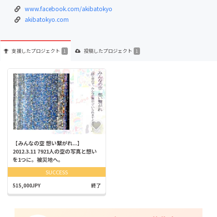
www.facebook.com/akibatokyo
akibatokyo.com
支援した
プロジェクト
投稿した
プロジェクト
1
1
【みんなの空 想い繋がれ...】
2012.3.11 7921人の空の写真と想い
を1つに。被災地へ。
SUCCESS
515,000JPY
終了