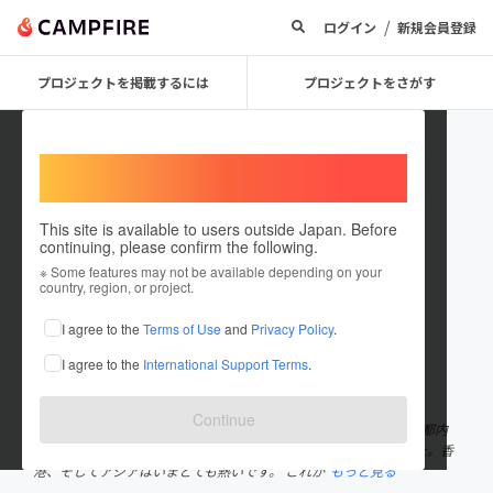
/
ログイン
新規会員登録
プロジェクトを掲載するには
プロジェクトをさがす
Welcome,
International users
This site is available to users outside Japan. Before
continuing, please confirm the following.
AkibaTokyo Project
※ Some features may not be available depending on your
country, region, or project.
プロジェクトオーナー
I agree to the
Terms of Use
and
Privacy Policy
.
これまでに1回支援して1件のプロジェクトを投稿しています
I agree to the
International Support Terms
.
在住国：日本
現在地：東京都
出身国：日本
出身地：秋田県
Continue
こんにちは！ アニソンDJパーティのオーガナイズをしています。 都内
を中心に展開していましたが、気づいたら、香港でもやってました。香
港、そしてアジアはいまとても熱いです。 これか
もっと見る