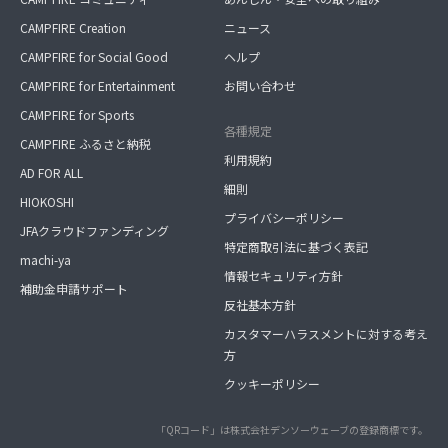
CAMPFIRE Creation
ニュース
CAMPFIRE for Social Good
ヘルプ
CAMPFIRE for Entertainment
お問い合わせ
CAMPFIRE for Sports
各種規定
CAMPFIRE ふるさと納税
利用規約
AD FOR ALL
細則
HIOKOSHI
プライバシーポリシー
JFAクラウドファンディング
特定商取引法に基づく表記
machi-ya
情報セキュリティ方針
補助金申請サポート
反社基本方針
カスタマーハラスメントに対する考え
方
クッキーポリシー
「QRコード」は株式会社デンソーウェーブの登録商標です。