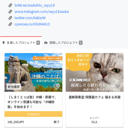
linktr.ee/asukahlo_wpy18
www.instagram.com/wpy18asuka
twitter.com/AsklarW
opensea.io/ASUKAHLO
支援した
プロジェクト
投稿した
プロジェクト
4
1
沖縄県
【しまくとぅば塾】沖縄・那覇で、
里親募集型 保護猫カフェ 猫まる茶屋
オンライン受講も可能な「沖縄語
塾」を始めます！
FUNDED
メンバー
181,555JPY
終了
51人