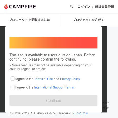
/
ログイン
新規会員登録
プロジェクトを掲載するには
プロジェクトをさがす
Welcome,
International users
This site is available to users outside Japan. Before
continuing, please confirm the following.
ASUKAHLO
※ Some features may not be available depending on your
country, region, or project.
プロジェクトオーナー
I agree to the
Terms of Use
and
Privacy Policy
.
これまでに4回支援して1件のプロジェクトを投稿しています
I agree to the
International Support Terms
.
在住国：日本
現在地：沖縄県
出身国：日本
出身地：沖縄県
Continue
沖縄で画家兼ファッションデザイナーとして活動しています、ASUKAと
申します！！ ファッションデザインはASKLAR（アスクラー）というオ
リジナルブランドを運営しており、私が描い
もっと見る