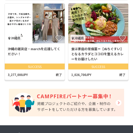
沖縄県
沖縄県
沖縄の雑貨店・marchを応援してく
食は家庭の常備薬＝【ぬちぐすい】
ださい！
となるカラダとココロを整えるカレ
ーをお届けしたい
SUCCESS
SUCCESS
3,277,000JPY
終了
1,026,700JPY
終了