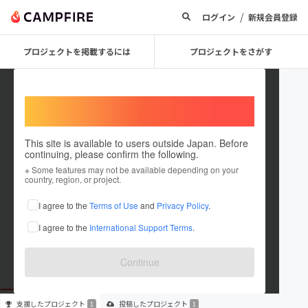
/
ログイン
新規会員登録
プロジェクトを掲載するには
プロジェクトをさがす
Welcome,
International users
This site is available to users outside Japan. Before
continuing, please confirm the following.
AQUA REMEDY
※ Some features may not be available depending on your
country, region, or project.
プロジェクトオーナー
I agree to the
Terms of Use
and
Privacy Policy
.
これまでに1回支援して1件のプロジェクトを投稿しています
I agree to the
International Support Terms
.
在住国：日本
現在地：未設定
出身国：日本
出身地：未設定
Continue
支援した
プロジェクト
投稿した
プロジェクト
1
1