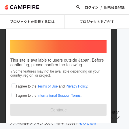
/
ログイン
新規会員登録
プロジェクトを掲載するには
プロジェクトをさがす
Welcome,
International users
This site is available to users outside Japan. Before
continuing, please confirm the following.
55634
※ Some features may not be available depending on your
country, region, or project.
プロジェクトオーナー
I agree to the
Terms of Use
and
Privacy Policy
.
これまでに1件のプロジェクトを投稿しています
I agree to the
International Support Terms
.
在住国：日本
現在地：静岡県
出身国：日本
出身地：静岡県
Continue
株式会社55634。数字だけの会社名は、55634＝ココロザシという語呂
が由来です。目に見えないクライアントの「志（ココロザシ）」を、ブ
ランド戦略やデザインの力で「数字（55634
もっと見る