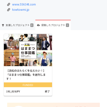
www.55634t.com
towtowmi.jp
支援した
プロジェクト
投稿した
プロジェクト
0
1
【浜松のはたらくを伝えたい！】
「はままつ仕事図鑑」を創刊しま
す！
FUNDED
191,019JPY
終了