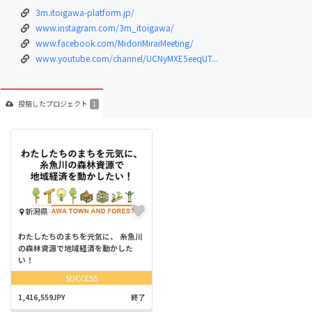
3m.itoigawa-platform.jp/
www.instagram.com/3m_itoigawa/
www.facebook.com/MidoriMiraiMeeting/
www.youtube.com/channel/UCNyMXE5eeqUT...
投稿した
プロジェクト
1
新潟県
わたしたちのまちを元気に、 糸魚川
の森林資源で地域経済を動かした
い！
SUCCESS
1,416,559JPY
終了