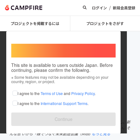
/
ログイン
新規会員登録
プロジェクトを掲載するには
プロジェクトをさがす
Welcome,
International users
This site is available to users outside Japan. Before
continuing, please confirm the following.
3m_itoigawa
※ Some features may not be available depending on your
country, region, or project.
プロジェクトオーナー
I agree to the
Terms of Use
and
Privacy Policy
.
これまでに1件のプロジェクトを投稿しています
I agree to the
International Support Terms
.
在住国：日本
現在地：新潟県
出身国：日本
出身地：新潟県
Continue
緑でつなぐ未来創造会議 豊富な森林資源と地元産業の特色を活かし、新
たな価値を創造 することで地域経済が循環する仕組みをつくりたい。そ
んな思 いから「緑でつなぐ未来創造会議（Mido
もっと見る