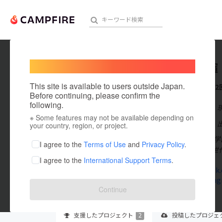
Welcome,
International users
松本大輝
人気のプロジェクト
注目のリ
This site is available to users outside Japan.
これまでに2
Before continuing, please confirm the
following.
在住国：日本
※ Some features may not be available depending on
アート・写真
出身国：日本
your country, region, or project.
玉川大学 観光
テクノロジー・ガジェット
I agree to the
Terms of Use
and
Privacy Policy
.
悩んでいる同世
I agree to the
International Support Terms
.
映像・映画
www.tiktok
www.instagr
ビジネス・起業
Continue
まちづくり・地域活性化
支援した
プロジェクト
2
投稿した
プロジェ