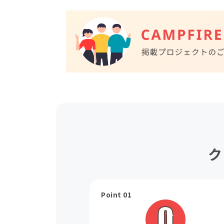
ク
Point 01