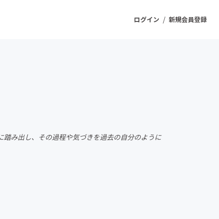
/
ログイン
新規会員登録
ジェクト
もうすぐ公開されます
プロダクト
戦に踏み出し、その過程や気づきを過去の自分のように
ファッション
スポーツ
ケア
ソーシャルグッド