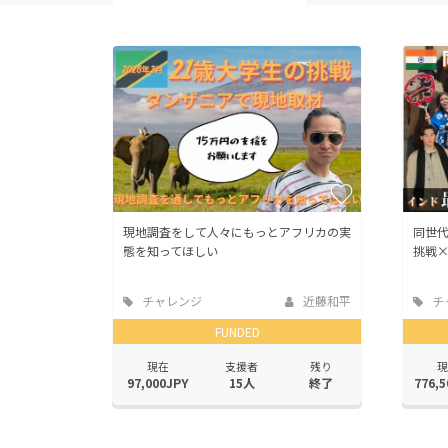
現地調査をして人々にもっとアフリカの実
同世
態を知ってほしい
挑戦
チャレンジ
近藤和平
チ
FUNDED
現在
支援者
残り
現
97,000JPY
15人
終了
776,5