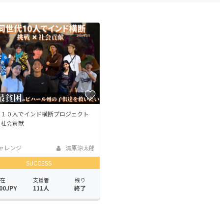
CAMPFIRE for Social Good
CAMPFIRE Creation
CAMPFIREふるさと納税
machi-ya
コミュニティ
代１０人でインド横断プロジェクト
×社会貢献
ャレンジ
清原涼太郎
SUCCESS
在
支援者
残り
00JPY
111人
終了