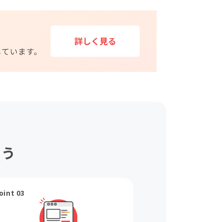
ょう
oint 03