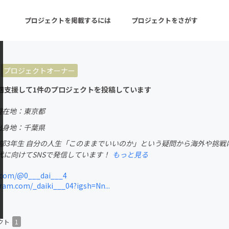
プロジェクトを掲載するには
プロジェクトをさがす
プロジェクトオーナー
ターン
注目の新着プロジェクト
募集終了が近いプロ
回支援して1件のプロジェクトを投稿しています
現在地：東京都
音楽
舞台・パフォーマンス
出身地：千葉県
学部3年生 自分の人生「このままでいいのか」という疑問から海外や挑
ゲーム・サービス開発
フード・飲食店
代に向けてSNSで発信しています！
もっと見る
書籍・雑誌出版
アニメ・漫画
.com/@0___dai___4
am.com/_daiki___04?igsh=Nn...
チャレンジ
ビューティー・ヘルス
クト
1