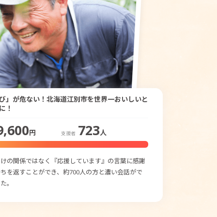
び」が危ない！北海道江別市を世界一おいしいと
に！
9,600
723
円
人
支援者
だけの関係ではなく『応援しています』の言葉に感謝
ちを返すことができ、約700人の方と濃い会話がで
した。