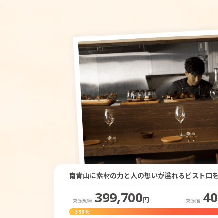
南青山に素材の力と人の想いが溢れるビストロ
399,700
40
円
支援総額
支援者
399％