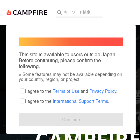
Welcome,
International users
This site is available to users outside Japan.
人気のプロジェクト
注目のリ
Before continuing, please confirm the
following.
#開業
#宣伝
#ファンづく
※ Some features may not be available depending on
アート・写真
your country, region, or project.
テクノロジー・ガジェット
飲食・店舗開
I agree to the
Terms of Use
and
Privacy Policy
.
I agree to the
International Support Terms
.
映像・映画
規模問わず誰
ビジネス・起業
Continue
まちづくり・地域活性化
CAMPFIR