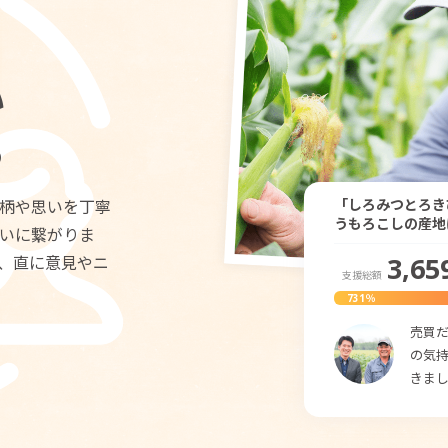
い
る
「しろみつとろき
柄や思いを丁寧
うもろこしの産地
いに繋がりま
3,65
、直に意見やニ
支援総額
731％
売買
の気持
きま