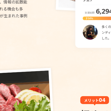
く、情報の拡散能
れる機会も多
6,29
支援総額
が生まれた事例
314％
多く
ンディ
した
メリット