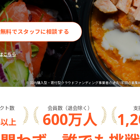
CAMPFIRE for Social Good
CAMPFIRE Creation
CAMPFIREふるさと納税
machi-ya
コミュニティ
無料でスタッフに相談する
はこちら
※ 国内購入型・寄付型クラウドファンディング事業者の
過去1年間の募集
クト数
会員数（退会除く）
支
600
万
人
1,2
件以上