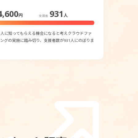
4,600
931
円
人
支援者
の人に知ってもらえる機会になると考えクラウドファ
ングの実施に踏み切り、支援者数が931人にのぼりま
。