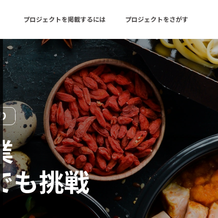
プロジェクトを掲載するには
プロジェクトをさがす
ターン
注目の新着プロジェクト
募集終了が近いプロ
り
音楽
舞台・パフォーマンス
ゲーム・サービス開発
フード・飲食店
業
書籍・雑誌出版
アニメ・漫画
でも挑戦
チャレンジ
ビューティー・ヘルス
E