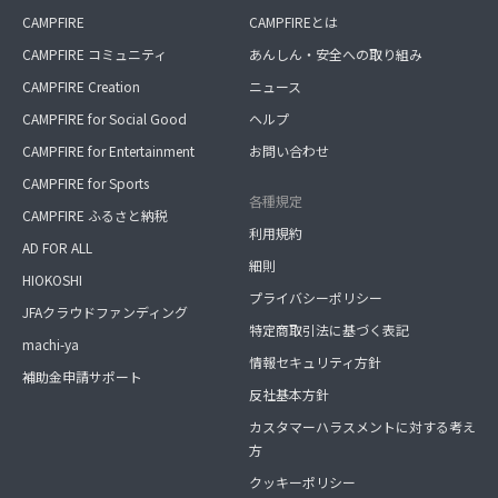
CAMPFIRE
CAMPFIREとは
CAMPFIRE コミュニティ
あんしん・安全への取り組み
CAMPFIRE Creation
ニュース
CAMPFIRE for Social Good
ヘルプ
CAMPFIRE for Entertainment
お問い合わせ
CAMPFIRE for Sports
各種規定
CAMPFIRE ふるさと納税
利用規約
AD FOR ALL
細則
HIOKOSHI
プライバシーポリシー
JFAクラウドファンディング
特定商取引法に基づく表記
machi-ya
情報セキュリティ方針
補助金申請サポート
反社基本方針
カスタマーハラスメントに対する考え
方
クッキーポリシー