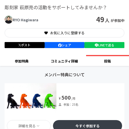
彫刻家 萩原亮の活動をサポートしてみませんか？
49
人
RYO Hagiwara
が参加中
お気に入りに登録する
ポスト
シェア
LINEで送る
参加特典
コミュニティ詳細
投稿
メンバー特典について
500
¥
/月
参加：25名
詳細を見る
今すぐ参加する